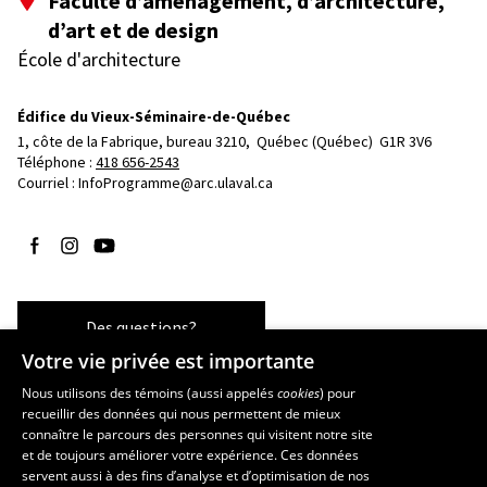
Faculté d’aménagement, d’architecture,
d’art et de design
École d'architecture
Édifice du Vieux-Séminaire-de-Québec
1, côte de la Fabrique, bureau 3210, 
Québec (Québec)  G1R 3V6
Téléphone : 
418 656-2543
Courriel :
InfoProgramme@arc.ulaval.ca
Suivez-nous sur Facebook
Suivez-nous sur Instagram
Suivez-nous sur YouTube
Des questions?
Votre vie privée est importante
Nous utilisons des témoins (aussi appelés
cookies
) pour
recueillir des données qui nous permettent de mieux
Les écoles et la recherche
connaître le parcours des personnes qui visitent notre site
École d’art
et de toujours améliorer votre expérience. Ces données
servent aussi à des fins d’analyse et d’optimisation de nos
École supérieure d’aménagement du territoire et de développement