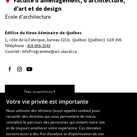
Faculté d’aménagement, d’architecture,
d’art et de design
École d'architecture
Édifice du Vieux-Séminaire-de-Québec
1, côte de la Fabrique, bureau 3210, 
Québec (Québec)  G1R 3V6
Téléphone : 
418 656-2543
Courriel :
InfoProgramme@arc.ulaval.ca
Suivez-nous sur Facebook
Suivez-nous sur Instagram
Suivez-nous sur YouTube
Des questions?
Votre vie privée est importante
Nous utilisons des témoins (aussi appelés
cookies
) pour
recueillir des données qui nous permettent de mieux
Les écoles et la recherche
connaître le parcours des personnes qui visitent notre site
École d’art
et de toujours améliorer votre expérience. Ces données
servent aussi à des fins d’analyse et d’optimisation de nos
École supérieure d’aménagement du territoire et de développement