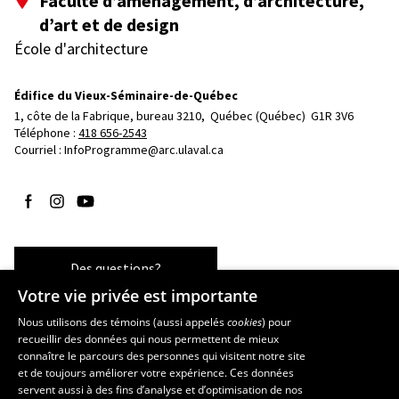
Faculté d’aménagement, d’architecture,
d’art et de design
École d'architecture
Édifice du Vieux-Séminaire-de-Québec
1, côte de la Fabrique, bureau 3210, 
Québec (Québec)  G1R 3V6
Téléphone : 
418 656-2543
Courriel :
InfoProgramme@arc.ulaval.ca
Suivez-nous sur Facebook
Suivez-nous sur Instagram
Suivez-nous sur YouTube
Des questions?
Votre vie privée est importante
Nous utilisons des témoins (aussi appelés
cookies
) pour
recueillir des données qui nous permettent de mieux
Les écoles et la recherche
connaître le parcours des personnes qui visitent notre site
École d’art
et de toujours améliorer votre expérience. Ces données
servent aussi à des fins d’analyse et d’optimisation de nos
École supérieure d’aménagement du territoire et de développement