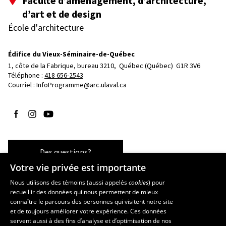
Faculté d’aménagement, d’architecture,
d’art et de design
École d'architecture
Édifice du Vieux-Séminaire-de-Québec
1, côte de la Fabrique, bureau 3210, 
Québec (Québec)  G1R 3V6
Téléphone : 
418 656-2543
Courriel :
InfoProgramme@arc.ulaval.ca
Suivez-nous sur Facebook
Suivez-nous sur Instagram
Suivez-nous sur YouTube
Des questions?
Votre vie privée est importante
Nous utilisons des témoins (aussi appelés
cookies
) pour
recueillir des données qui nous permettent de mieux
Les écoles et la recherche
connaître le parcours des personnes qui visitent notre site
École d’art
et de toujours améliorer votre expérience. Ces données
servent aussi à des fins d’analyse et d’optimisation de nos
École supérieure d’aménagement du territoire et de développement