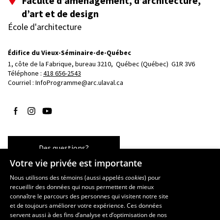
Faculté d’aménagement, d’architecture,
d’art et de design
École d'architecture
Édifice du Vieux-Séminaire-de-Québec
1, côte de la Fabrique, bureau 3210, 
Québec (Québec)  G1R 3V6
Téléphone : 
418 656-2543
Courriel :
InfoProgramme@arc.ulaval.ca
Suivez-nous sur Facebook
Suivez-nous sur Instagram
Suivez-nous sur YouTube
Des questions?
Votre vie privée est importante
Nous utilisons des témoins (aussi appelés
cookies
) pour
recueillir des données qui nous permettent de mieux
Les écoles et la recherche
connaître le parcours des personnes qui visitent notre site
École d’art
et de toujours améliorer votre expérience. Ces données
servent aussi à des fins d’analyse et d’optimisation de nos
École supérieure d’aménagement du territoire et de développement