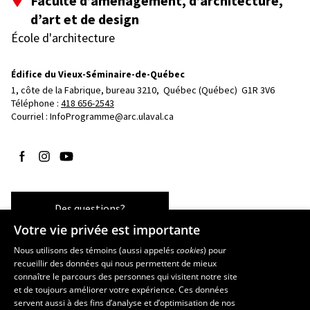
Faculté d’aménagement, d’architecture,
d’art et de design
École d'architecture
Édifice du Vieux-Séminaire-de-Québec
1, côte de la Fabrique, bureau 3210, 
Québec (Québec)  G1R 3V6
Téléphone : 
418 656-2543
Courriel :
InfoProgramme@arc.ulaval.ca
Suivez-nous sur Facebook
Suivez-nous sur Instagram
Suivez-nous sur YouTube
Des questions?
Votre vie privée est importante
Nous utilisons des témoins (aussi appelés
cookies
) pour
recueillir des données qui nous permettent de mieux
Les écoles et la recherche
connaître le parcours des personnes qui visitent notre site
École d’art
et de toujours améliorer votre expérience. Ces données
servent aussi à des fins d’analyse et d’optimisation de nos
École supérieure d’aménagement du territoire et de développement