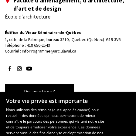
Faculté d’aménagement, d’architecture,
d’art et de design
École d'architecture
Édifice du Vieux-Séminaire-de-Québec
1, côte de la Fabrique, bureau 3210, 
Québec (Québec)  G1R 3V6
Téléphone : 
418 656-2543
Courriel :
InfoProgramme@arc.ulaval.ca
Suivez-nous sur Facebook
Suivez-nous sur Instagram
Suivez-nous sur YouTube
Des questions?
Votre vie privée est importante
Nous utilisons des témoins (aussi appelés
cookies
) pour
recueillir des données qui nous permettent de mieux
Les écoles et la recherche
connaître le parcours des personnes qui visitent notre site
École d’art
et de toujours améliorer votre expérience. Ces données
servent aussi à des fins d’analyse et d’optimisation de nos
École supérieure d’aménagement du territoire et de développement