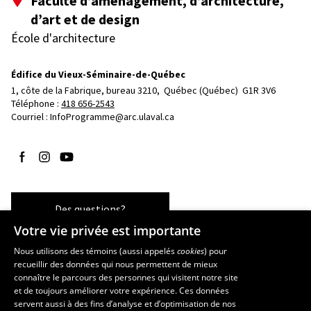
Faculté d’aménagement, d’architecture,
d’art et de design
École d'architecture
Édifice du Vieux-Séminaire-de-Québec
1, côte de la Fabrique, bureau 3210, 
Québec (Québec)  G1R 3V6
Téléphone : 
418 656-2543
Courriel :
InfoProgramme@arc.ulaval.ca
Suivez-nous sur Facebook
Suivez-nous sur Instagram
Suivez-nous sur YouTube
Des questions?
Votre vie privée est importante
Nous utilisons des témoins (aussi appelés
cookies
) pour
recueillir des données qui nous permettent de mieux
Les écoles et la recherche
connaître le parcours des personnes qui visitent notre site
École d’art
et de toujours améliorer votre expérience. Ces données
servent aussi à des fins d’analyse et d’optimisation de nos
École supérieure d’aménagement du territoire et de développement