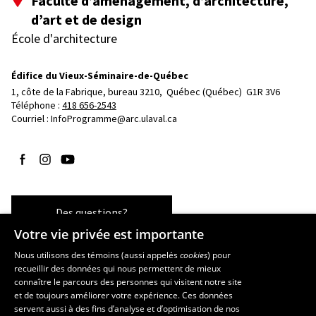
Faculté d’aménagement, d’architecture,
d’art et de design
École d'architecture
Édifice du Vieux-Séminaire-de-Québec
1, côte de la Fabrique, bureau 3210, 
Québec (Québec)  G1R 3V6
Téléphone : 
418 656-2543
Courriel :
InfoProgramme@arc.ulaval.ca
Suivez-nous sur Facebook
Suivez-nous sur Instagram
Suivez-nous sur YouTube
Des questions?
Votre vie privée est importante
Nous utilisons des témoins (aussi appelés
cookies
) pour
recueillir des données qui nous permettent de mieux
Les écoles et la recherche
connaître le parcours des personnes qui visitent notre site
École d’art
et de toujours améliorer votre expérience. Ces données
servent aussi à des fins d’analyse et d’optimisation de nos
École supérieure d’aménagement du territoire et de développement