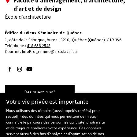
Faculté d’aménagement, d’architecture,
d’art et de design
École d'architecture
Édifice du Vieux-Séminaire-de-Québec
1, côte de la Fabrique, bureau 3210, 
Québec (Québec)  G1R 3V6
Téléphone : 
418 656-2543
Courriel :
InfoProgramme@arc.ulaval.ca
Suivez-nous sur Facebook
Suivez-nous sur Instagram
Suivez-nous sur YouTube
Des questions?
Votre vie privée est importante
Nous utilisons des témoins (aussi appelés
cookies
) pour
recueillir des données qui nous permettent de mieux
Les écoles et la recherche
connaître le parcours des personnes qui visitent notre site
École d’art
et de toujours améliorer votre expérience. Ces données
servent aussi à des fins d’analyse et d’optimisation de nos
École supérieure d’aménagement du territoire et de développement