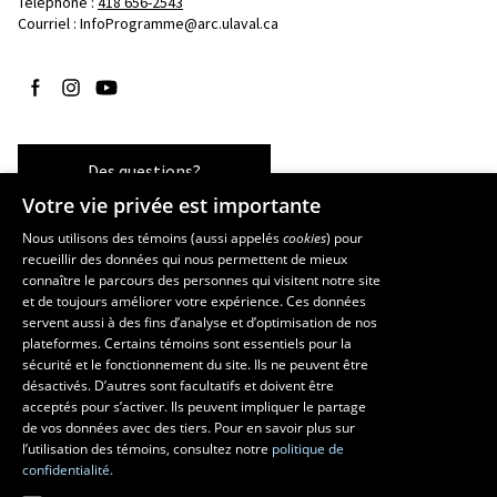
Téléphone : 
418 656-2543
Courriel :
InfoProgramme@arc.ulaval.ca
Suivez-nous sur Facebook
Suivez-nous sur Instagram
Suivez-nous sur YouTube
Des questions?
Votre vie privée est importante
Nous utilisons des témoins (aussi appelés
cookies
) pour
recueillir des données qui nous permettent de mieux
Les écoles et la recherche
connaître le parcours des personnes qui visitent notre site
École d’art
et de toujours améliorer votre expérience. Ces données
servent aussi à des fins d’analyse et d’optimisation de nos
École supérieure d’aménagement du territoire et de développement
plateformes. Certains témoins sont essentiels pour la
régional
sécurité et le fonctionnement du site. Ils ne peuvent être
École de design
désactivés. D’autres sont facultatifs et doivent être
Centre de recherche en aménagement et développement
acceptés pour s’activer. Ils peuvent impliquer le partage
de vos données avec des tiers. Pour en savoir plus sur
l’utilisation des témoins, consultez notre
politique de
confidentialité.