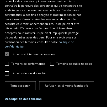
Perceuse à colonne d’établi
recueillir des données qui nous permettent de mieux
connaître le parcours des personnes qui visitent notre site
Sert à percer des trous dans le bois, le plastique et
et de toujours améliorer votre expérience. Ces données
le métal. L'étudiant doit utiliser ses mèches ou
servent aussi à des fins d’analyse et d’optimisation de nos
forets personnels.
plateformes. Certains témoins sont essentiels pour la
sécurité et le fonctionnement du site. Ils ne peuvent être
Agrandir l'image >>
désactivés. D’autres sont facultatifs et doivent être
acceptés pour s’activer. Ils peuvent impliquer le partage
de vos données avec des tiers. Pour en savoir plus sur
l’utilisation des témoins, consultez notre
politique de
confidentialité.
Témoins strictement nécessaires
Témoins de performance
Témoins de publicité ciblée
Témoins de fonctionnalité
Tout accepter
Refuser les témoins facultatifs
Perceuse à colonne sur pied
Description des témoins
Sert à percer des trous dans le bois, le plastique et