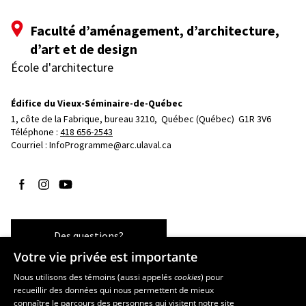
Faculté d’aménagement, d’architecture,
d’art et de design
École d'architecture
Édifice du Vieux-Séminaire-de-Québec
1, côte de la Fabrique, bureau 3210, 
Québec (Québec)  G1R 3V6
Téléphone : 
418 656-2543
Courriel :
InfoProgramme@arc.ulaval.ca
Suivez-nous sur Facebook
Suivez-nous sur Instagram
Suivez-nous sur YouTube
Des questions?
Votre vie privée est importante
Nous utilisons des témoins (aussi appelés
cookies
) pour
recueillir des données qui nous permettent de mieux
Les écoles et la recherche
connaître le parcours des personnes qui visitent notre site