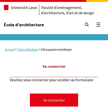
Université Laval
Faculté d’aménagement,
d’architecture, d’art et de design
École d'architecture
Ouvrir
Accueil
>
Espace étudiant
>
Découpeuse numérique
Se
Se connecter
connecter
à
Veuillez vous connecter pour accéder au formulaire
cet
espace
sécurisé
Se connecter