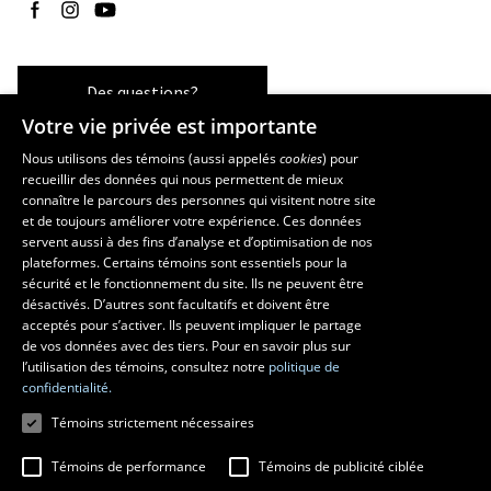
Suivez-nous sur Facebook
Suivez-nous sur Instagram
Suivez-nous sur YouTube
Des questions?
Votre vie privée est importante
Nous utilisons des témoins (aussi appelés
cookies
) pour
recueillir des données qui nous permettent de mieux
Les écoles et la recherche
connaître le parcours des personnes qui visitent notre site
École d’art
et de toujours améliorer votre expérience. Ces données
servent aussi à des fins d’analyse et d’optimisation de nos
École supérieure d’aménagement du territoire et de développement
plateformes. Certains témoins sont essentiels pour la
régional
sécurité et le fonctionnement du site. Ils ne peuvent être
École de design
désactivés. D’autres sont facultatifs et doivent être
Centre de recherche en aménagement et développement
acceptés pour s’activer. Ils peuvent impliquer le partage
de vos données avec des tiers. Pour en savoir plus sur
l’utilisation des témoins, consultez notre
politique de
confidentialité.
Témoins strictement nécessaires
Témoins de performance
Témoins de publicité ciblée