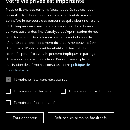
Votre vie privée est importante
Nous utilisons des témoins (aussi appelés
cookies
) pour
recueillir des données qui nous permettent de mieux
Les écoles et la recherche
connaître le parcours des personnes qui visitent notre site
École d’art
et de toujours améliorer votre expérience. Ces données
servent aussi à des fins d’analyse et d’optimisation de nos
École supérieure d’aménagement du territoire et de développement
plateformes. Certains témoins sont essentiels pour la
régional
sécurité et le fonctionnement du site. Ils ne peuvent être
École de design
désactivés. D’autres sont facultatifs et doivent être
Centre de recherche en aménagement et développement
acceptés pour s’activer. Ils peuvent impliquer le partage
de vos données avec des tiers. Pour en savoir plus sur
l’utilisation des témoins, consultez notre
politique de
confidentialité.
Témoins strictement nécessaires
Témoins de performance
Témoins de publicité ciblée
Témoins de fonctionnalité
© 2026 Université Laval
Tous droits réservés
Tout accepter
Refuser les témoins facultatifs
Conditions générales d'utilisation
Fraude en ligne