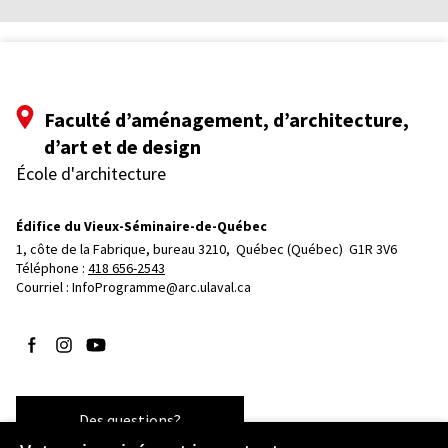
Faculté d’aménagement, d’architecture,
d’art et de design
École d'architecture
Édifice du Vieux-Séminaire-de-Québec
1, côte de la Fabrique, bureau 3210, 
Québec (Québec)  G1R 3V6
Téléphone : 
418 656-2543
Courriel :
InfoProgramme@arc.ulaval.ca
Suivez-nous sur Facebook
Suivez-nous sur Instagram
Suivez-nous sur YouTube
Des questions?