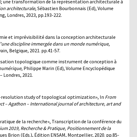
; une transformation de la représentation architecturale à
on architecturale
, Sébastien Bourbonnais (Ed), Volume
ng, Londres, 2023, pp.193-222.
e et imprévisibilité dans la conception architecturale
e d’une discipline immergée dans un monde numérique
,
ain, Belgique, 2021. pp.41-57.
misation topologique comme instrument de conception à
 numérique
, Philippe Marin (Ed), Volume Encyclopédique
 – Londres, 2021.
-resolution study of topological optimization», In
From
ct – Agathon – International journal of architecture, art and
atique de la recherche», Transcription de la conférence du
ium 2019, Recherche & Pratique, Positionnement de la
ques Brion (Eds.), Édition ENSAM, Montpellier, 2020. pp.85-