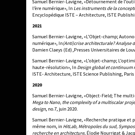
Samuel Bernier-Lavigne, «Détournement de l’outil
l’ère numérique», In
Les instruments de la concepti
Encyclopédique ISTE – Architecture, ISTE Publishi
2021
Samuel Bernier-Lavigne, «L’Objet-champ; Autonomi
numérique», In
(Anti)crise architecturale? Analys
Damien Claeys (Ed) ,Presses Universitaires de Louv
Samuel Bernier-Lavigne, «L’objet-champ; L’opti
haute-résolution», In
Design global et continuum
ISTE- Architecture, ISTE Science Publishing, Paris
2020
Samuel Bernier-Lavigne, «Object-Field; The multi
Mega to Nano, the complexity of a multiscalar proje
design
, no.7, juin 2020.
Samuel Bernier-Lavigne, «Recherche pratique et pr
même nom, in
HitLab, Métropoles du sud, Sympos
recherche en architecture
, Élodie Nourrigat & Jac