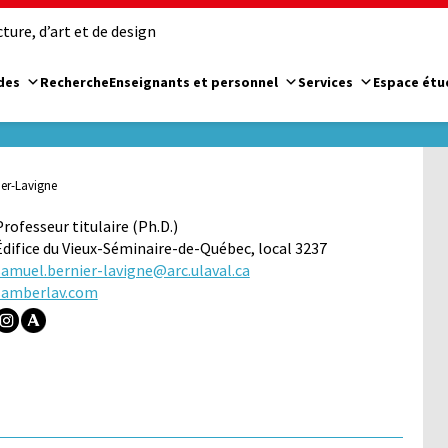
ure, d’art et de design
des
Recherche
Enseignants et personnel
Services
Espace étu
er-Lavigne
Professeur titulaire (Ph.D.)
Édifice du Vieux-Séminaire-de-Québec, local 3237
samuel.bernier-lavigne@arc.ulaval.ca
samberlav.com