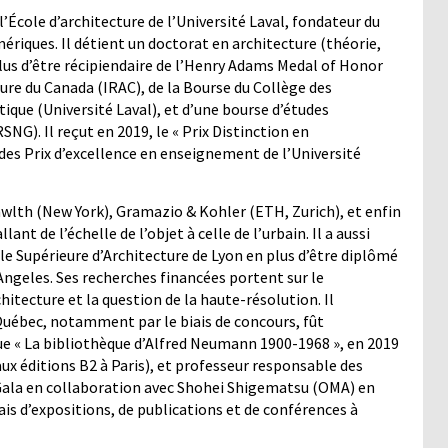
’École d’architecture de l’Université Laval, fondateur du
riques. Il détient un doctorat en architecture (théorie,
lus d’être récipiendaire de l’Henry Adams Medal of Honor
cture du Canada (IRAC), de la Bourse du Collège des
tique (Université Laval), et d’une bourse d’études
G). Il reçut en 2019, le « Prix Distinction en
es Prix d’excellence en enseignement de l’Université
th (New York), Gramazio & Kohler (ETH, Zurich), et enfin
t de l’échelle de l’objet à celle de l’urbain. Il a aussi
le Supérieure d’Architecture de Lyon en plus d’être diplômé
 Angeles. Ses recherches financées portent sur le
tecture et la question de la haute-résolution. Il
 Québec, notamment par le biais de concours, fût
ue « La bibliothèque d’Alfred Neumann 1900-1968 », en 2019
ux éditions B2 à Paris), et professeur responsable des
Gala en collaboration avec Shohei Shigematsu (OMA) en
ais d’expositions, de publications et de conférences à