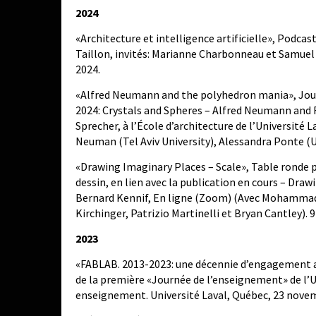
2024
«Architecture et intelligence artificielle», Podca
Taillon, invités: Marianne Charbonneau et Samuel
2024.
«Alfred Neumann and the polyhedron mania», Jour
2024: Crystals and Spheres – Alfred Neumann and 
Sprecher, à l’École d’architecture de l’Université L
Neuman (Tel Aviv University), Alessandra Ponte (U
«Drawing Imaginary Places – Scale», Table ronde po
dessin, en lien avec la publication en cours – Dr
Bernard Kennif, En ligne (Zoom) (Avec Mohammad M
Kirchinger, Patrizio Martinelli et Bryan Cantley). 9
2023
«FABLAB. 2013-2023: une décennie d’engagement ac
de la première «Journée de l’enseignement» de l’Uni
enseignement. Université Laval, Québec, 23 nove