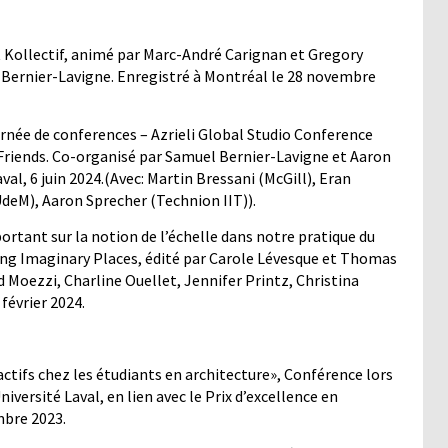
st Kollectif, animé par Marc-André Carignan et Gregory
 Bernier-Lavigne. Enregistré à Montréal le 28 novembre
née de conferences – Azrieli Global Studio Conference
Friends. Co-organisé par Samuel Bernier-Lavigne et Aaron
aval, 6 juin 2024.(Avec: Martin Bressani (McGill), Eran
deM), Aaron Sprecher (Technion IIT)).
rtant sur la notion de l’échelle dans notre pratique du
awing Imaginary Places, édité par Carole Lévesque et Thomas
oezzi, Charline Ouellet, Jennifer Printz, Christina
 février 2024.
tifs chez les étudiants en architecture», Conférence lors
versité Laval, en lien avec le Prix d’excellence en
mbre 2023.