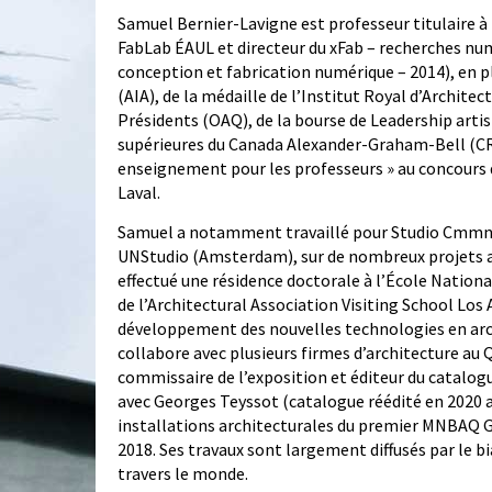
Samuel Bernier-Lavigne est professeur titulaire à l
FabLab ÉAUL et directeur du xFab – recherches numé
conception et fabrication numérique – 2014), en p
(AIA), de la médaille de l’Institut Royal d’Archite
Présidents (OAQ), de la bourse de Leadership artis
supérieures du Canada Alexander-Graham-Bell (CRSN
enseignement pour les professeurs » au concours d
Laval.
Samuel a notamment travaillé pour Studio Cmmnwl
UNStudio (Amsterdam), sur de nombreux projets allan
effectué une résidence doctorale à l’École Nationa
de l’Architectural Association Visiting School Los
développement des nouvelles technologies en archi
collabore avec plusieurs firmes d’architecture au
commissaire de l’exposition et éditeur du catalog
avec Georges Teyssot (catalogue réédité en 2020 a
installations architecturales du premier MNBAQ 
2018. Ses travaux sont largement diffusés par le bi
travers le monde.