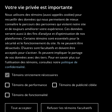
Votre vie privée est importante
Nous utilisons des témoins (aussi appelés
cookies
) pour
recueillir des données qui nous permettent de mieux
Les écoles et la recherche
connaître le parcours des personnes qui visitent notre site
et de toujours améliorer votre expérience. Ces données
École d’art
servent aussi à des fins d’analyse et d’optimisation de nos
École supérieure d’aménagement du territoire et de développement
plateformes. Certains témoins sont essentiels pour la
régional
sécurité et le fonctionnement du site. Ils ne peuvent être
École de design
désactivés. D’autres sont facultatifs et doivent être
Centre de recherche en aménagement et développement
acceptés pour s’activer. Ils peuvent impliquer le partage
de vos données avec des tiers. Pour en savoir plus sur
l’utilisation des témoins, consultez notre
politique de
confidentialité.
Témoins strictement nécessaires
Témoins de performance
Témoins de publicité ciblée
Témoins de fonctionnalité
© 2026 Université Laval
Tous droits réservés
Tout accepter
Refuser les témoins facultatifs
Conditions générales d'utilisation