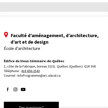
Faculté d’aménagement, d’architecture,
d’art et de design
École d'architecture
Édifice du Vieux-Séminaire-de-Québec
1, côte de la Fabrique, bureau 3210, 
Québec (Québec)  G1R 3V6
Téléphone : 
418 656-2543
Courriel :
InfoProgramme@arc.ulaval.ca
Suivez-nous sur Facebook
Suivez-nous sur Instagram
Suivez-nous sur YouTube
Des questions?