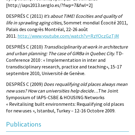
[http://iaps2013.serglo.es/?fwp=7&fwl=2]
DESPRÉS C (2011)
It’s about TIME! Ecocities and quality of
life in sprawling aging cities
, Sommet mondial Écocité 2011,
Palais des congrès Montréal, 22-26 août
2011.
http://www.youtube.com/watch?v=RzYOczGzTjM
DESPRÉS C (2010)
Transdisciplinarity at work in architecture
and urban planning: The case of GIRBa in Quebec City
. TD-
Conference 2010 : « Implementation in inter and
transdisciplinary research, practice and teaching», 15-17
septembre 2010, Université de Genève.
DESPRÉS C (2009)
Does requalifying old places always mean
new uses? How can universities help decide…
The Joint
Symposium of IAPS-CSBE & HOUSING Networks
« Revitalising built environments: Requalifying old places
for new uses », Istanbul, Turkey – 12-16 Octobre 2009.
Publications