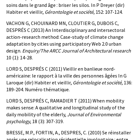
soins dans le grand âge : briser les silos. In P Dreyer (dir)
Habiter et vieillir,
Gérontologie et société
, 152: 107-124.
VACHON G, CHOUINARD MN, CLOUTIER G, DUBOIS C,
DESPRÉS C (2013) An Interdisciplinary and intersectoral
action-research method: Case-study of climate change
adaptation by cities using participatory Web 2.0 urban
design.
Enquiry/The ARCC Journal of Architectural research
10 (1): 14-28.
LORD S, DESPRÉS C (2011) Vieillir en banlieue nord-
américaine: le rapport à la ville des personnes âgées In G
Laroque (dir) Habiter et vieillir,
Gérontologie et société
, 136:
189-204. Numéro thématique.
LORD S, DESPRÉS C, RAMADIER T (2011) When mobility
makes sense: A qualitative and longitudinal study of the
daily mobility of the elderly,
Journal of Environmental
psychology
, 18 (3): 307-319.
BRESSE, M.P., FORTIN, A., DESPRES, C. (2010) Se réinstaller
après une relocalisation résidentielle involontaire : entre