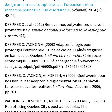
design urbain: une complicité avec l’urbanisme et la
recherche pour agir sur la ville durable.
Urbanité
, 2014 (1):
40-42.
DESPRÉS C et al (2012) Rénover nos polyvalentes: une voie
prometteuse
? Bulletin national d’information, Investir pour
l’avenir,
4(4).
DESPRÉS C, VACHON G (2008) Adapter le logis pour
prolonger l’autonomie. Étude de cas de 13 aînés fragilisés
en banlieue de Québec.
Le Point en recherche
, Série socio-
économique 08-009. SCHL. Téléchargeable à www.cmhc-
schl.gc.ca/odpub/pdf/66005.pdf?fr=1315165401303
DESPRÉS, C, VACHON, G, FORTIN, A (2006) Quel avenir pour
nos banlieues? Adapter la réglementation et les savoir-
faire aux nouvelles réalités
. Le Carrefour
, Automne 2006,
pp. 9-13.
VACHON, G., DESPRES, C., MORETTI, G., VAILLANT, J. (2006)
Retrofitting Quebec City’s postwar suburbs: The