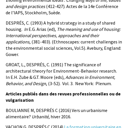
Evolving environmental ideals : Changing ways of life, values
and design practices
(412-427). Actes de la 14e Conférence
de l’IAPS, Stockholm, Suède.
DESPRÉS, C. (1993) A hybrid strategy in a study of shared
housing.
In
E.G. Arias (ed),
The meaning and use of housing:
International perspectives, approaches and their
applications
, (381-403). (Ethnoscapes: current challenges in
the environmental social sciences, Vol.5). Avebury, England:
Gower.
GROAT, L., DESPRÉS, C. (1991) The significance of
architectural theory for Environment-Behavior research.
In E.H. Zube & G.T. Moore (eds),
Advances in Environment,
Behavior, and Design
, (3-52). Vol. 3. New York: Plenum.
Articles publiés dans des revues professionnelles ou de
vulgarisation
BOULIANNE M, DESPRÉS C (2016) Vers un urbanisme
alimentaire?
Urbanité
, hiver 2016.
VACHON G, DESPRÉS C (2014)
La formation universitaire en