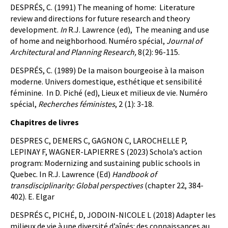
DESPRÉS, C. (1991) The meaning of home: Literature
review and directions for future research and theory
development.
In
R.J. Lawrence (ed), The meaning and use
of home and neighborhood. Numéro spécial,
Journal of
Architectural and Planning Research,
8(2): 96-115.
DESPRÉS, C. (1989) De la maison bourgeoise à la maison
moderne. Univers domestique, esthétique et sensibilité
féminine. In D. Piché (ed), Lieux et milieux de vie. Numéro
spécial,
Recherches féministes
, 2 (1): 3-18.
Chapitres de livres
DESPRES C, DEMERS C, GAGNON C, LAROCHELLE P,
LEPINAY F, WAGNER-LAPIERRE S (2023) Schola’s action
program: Modernizing and sustaining public schools in
Quebec. In R.J. Lawrence (Ed)
Handbook of
transdisciplinarity: Global perspectives
(chapter 22, 384-
402). E. Elgar
DESPRÉS C, PICHÉ, D, JODOIN-NICOLE L (2018) Adapter les
milieux de vie à une diversité d’aînés: des connaissances au