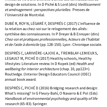
design de solutions. In D Piché & S Lord (dirs)
Vieillissement
et aménagement : perspectives plurielles
. Presses de
l’Université de Montréal.
DUBÉ R, ROY N, LÉGARÉ F, DESPRÉS C (2017) L’influence de
la relation au chez-soi sur le relogement des aînés :
synthèse des connaissances. In P Dreyer & B Ennuyer (dirs)
Chez-soi et pratiques professionnelles
,
Acteurs de l’habitat
et de l’aide à domicile
(pp. 128-150). Lyon : Chronique sociale.
DESPRÉS C, LARIVIÈRE-LAJOIE A., TREMBLAY-LEMIEUX S,
LEGAULT M, PICHÉ D (2017) Healthy schools, Healthy
lifestyles: Literature review. In D Kopek (ed)
Health and
wellbeing for interior architecture
(chap. 10, pp123+).
Routledge. (Interior Design Educators Council (IDEC)
annual book award.
DESPRÉS C, PICHÉ D (2016) Bridging research and design:
What’s missing? In G Fleury-Bahí, O Navarro & E Pol (Eds)
Handbook of environmental psychology and quality of life
research
(65-83). Springer.