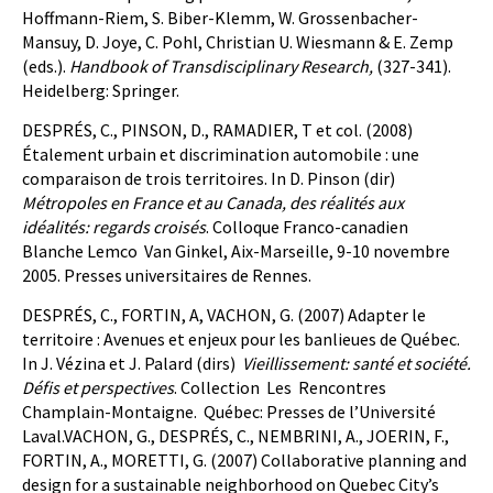
Hoffmann-Riem, S. Biber-Klemm, W. Grossenbacher-
Mansuy, D. Joye, C. Pohl, Christian U. Wiesmann & E. Zemp
(eds.).
Handbook of Transdisciplinary Research,
(327-341).
Heidelberg: Springer.
DESPRÉS, C., PINSON, D., RAMADIER, T et col. (2008)
Étalement urbain et discrimination automobile : une
comparaison de trois territoires. In D. Pinson (dir)
Métropoles en France et au Canada, des réalités aux
idéalités: regards croisés
. Colloque Franco-canadien
Blanche Lemco Van Ginkel, Aix-Marseille, 9-10 novembre
2005. Presses universitaires de Rennes.
DESPRÉS, C., FORTIN, A, VACHON, G. (2007) Adapter le
territoire : Avenues et enjeux pour les banlieues de Québec.
In J. Vézina et J. Palard (dirs)
Vieillissement: santé et société.
Défis et perspectives
. Collection Les Rencontres
Champlain-Montaigne. Québec: Presses de l’Université
Laval.VACHON, G., DESPRÉS, C., NEMBRINI, A., JOERIN, F.,
FORTIN, A., MORETTI, G. (2007) Collaborative planning and
design for a sustainable neighborhood on Quebec City’s