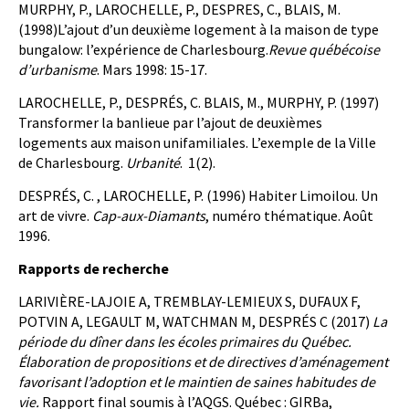
MURPHY, P., LAROCHELLE, P., DESPRES, C., BLAIS, M.
(1998)L’ajout d’un deuxième logement à la maison de type
bungalow: l’expérience de Charlesbourg.
Revue québécoise
d’urbanisme
. Mars 1998: 15-17.
LAROCHELLE, P., DESPRÉS, C. BLAIS, M., MURPHY, P. (1997)
Transformer la banlieue par l’ajout de deuxièmes
logements aux maison unifamiliales. L’exemple de la Ville
de Charlesbourg.
Urbanité
. 1(2).
DESPRÉS, C. , LAROCHELLE, P. (1996) Habiter Limoilou. Un
art de vivre.
Cap-aux-Diamants
, numéro thématique. Août
1996.
Rapports de recherche
LARIVIÈRE-LAJOIE A, TREMBLAY-LEMIEUX S, DUFAUX F,
POTVIN A, LEGAULT M, WATCHMAN M, DESPRÉS C (2017)
La
période du dîner dans les écoles primaires du Québec.
Élaboration de propositions et de directives d’aménagement
favorisant l’adoption et le maintien de saines habitudes de
vie.
Rapport final soumis à l’AQGS. Québec : GIRBa,