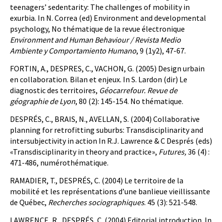
teenagers’ sedentarity: The challenges of mobility in
exurbia. In N. Correa (ed) Environment and developmental
psychology, No thématique de la revue électronique
Environment and Human Behaviour / Revista Medio
Ambiente y Comportamiento Humano
, 9 (1y2), 47-67.
FORTIN, A., DESPRES, C., VACHON, G. (2005) Design urbain
en collaboration. Bilan et enjeux. In S. Lardon (dir) Le
diagnostic des territoires,
Géocarrefour. Revue de
géographie de Lyon
, 80 (2): 145-154. No thématique.
DESPRÉS, C., BRAIS, N., AVELLAN, S. (2004) Collaborative
planning for retrofitting suburbs: Transdisciplinarity and
intersubjectivity in action In R.J. Lawrence & C Després (eds)
«Transdisciplinarity in theory and practice»,
Futures,
36 (4) :
471-486, numérothématique.
RAMADIER, T., DESPRÉS, C. (2004) Le territoire de la
mobilité et les représentations d’une banlieue vieillissante
de Québec,
Recherches sociographiques
. 45 (3): 521-548.
LAWRENCE, R., DESPRÉS, C. (2004) Editorial introduction. In