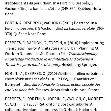
d’adolescents du périurbain. In A Fortin, C Després, G
Vachon (Dirs) La banlieue s’étale (349-364). Québec, Nota
Bene.
FORTIN A, DESPRÉS C, VACHON G (2011) Postface. In A
Fortin, C Després & G Vachon (dirs)
La banlieue s’étale
(365-
370). Québec: Nota Bene.
DESPRES, C., VACHON, G., FORTIN, A. (2010) Implementing
Transdisciplinarity: Architecture and Urban Planning At
Work. In N. Janssens & I. Doucet (Eds)
Transdisciplinary
Knowledge Production in Architecture and Urbanism.
Towards hybrid modes of inquiry.
Heidelberg: Springer.
FORTIN, A., DESPRÉS, C. (2010) Vieillir en milieu rurbain : le
choix résidentiel des aînés. In J.P. Lévy, J.-Y. Authier et C.
Bonvalet, (dirs
) Élire domicile: la construction sociale des
choix résidentiels
. Presses Universitaires de Lyon, France.
DESPRÉS, C., FORTIN, A., JOERIN, F., VACHON, G., MORETTI,
G., GATTIi, E. (2008) Retrofitting postwar suburbs: A
collaborative planning process. In G. Hirsch Hadorn, H.