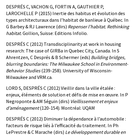
DESPRÉS C, VACHON G, FORTIN A, GAUTHIER P,
LAROCHELLE P (2015) Inertie des habitus et évolution des
types architecturaux dans l’habitat de banlieue à Québec. In
G Barbey & RJ Lawrence (dirs)
Repenser l’habitat. Rethinking
habitat.
Gollion, Suisse: Editions Infolio.
DESPRÉS C (2012) Transdisciplinarity at work in housing
research: The case of GIRBa in Quebec City, Canada. In S
Ahrentzen, C Després & B Schermer (eds)
Building bridges,
blurring boundaries: The Milwaukee School in Environment-
Behavior Studies
(239-258). University of Wisconsin-
Milwaukee and VRM.ca.
LORD S, DESPRÉS C (2012) Vieillir dans la ville étalée :
enjeux, éléments de solution et défis de mise en œuvre. In P
Negroponte & AM Séguin (dirs)
Vieillissement et enjeux
d’aménagement
(120-154). Montréal: UQAM
DESPRÉS C (2012) Diminuer la dépendance à l’automobile :
facteurs de risque liés à l’efficacité du traitement. In Ph
LePrestre & C Marache (dirs)
Le développement durable en