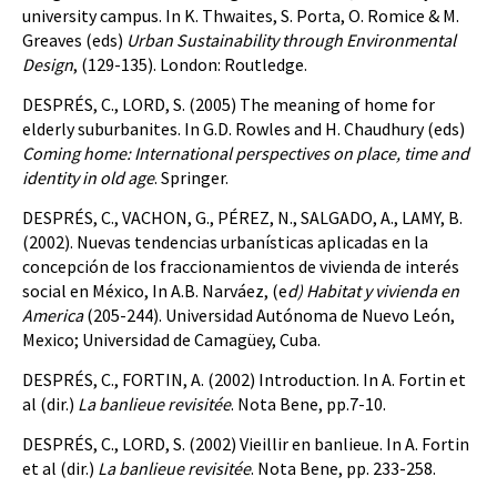
university campus. In K. Thwaites, S. Porta, O. Romice & M.
Greaves (eds)
Urban Sustainability through Environmental
Design
, (129-135). London: Routledge.
DESPRÉS, C., LORD, S. (2005) The meaning of home for
elderly suburbanites. In G.D. Rowles and H. Chaudhury (eds)
Coming home: International perspectives on place, time and
identity in old age
. Springer.
DESPRÉS, C., VACHON, G., PÉREZ, N., SALGADO, A., LAMY, B.
(2002). Nuevas tendencias urbanísticas aplicadas en la
concepción de los fraccionamientos de vivienda de interés
social en México, In A.B. Narváez, (e
d) Habitat y vivienda en
America
(205-244). Universidad Autónoma de Nuevo León,
Mexico; Universidad de Camagüey, Cuba.
DESPRÉS, C., FORTIN, A. (2002) Introduction. In A. Fortin et
al (dir.)
La banlieue revisitée
. Nota Bene, pp.7-10.
DESPRÉS, C., LORD, S. (2002) Vieillir en banlieue. In A. Fortin
et al (dir.)
La banlieue revisitée
. Nota Bene, pp. 233-258.