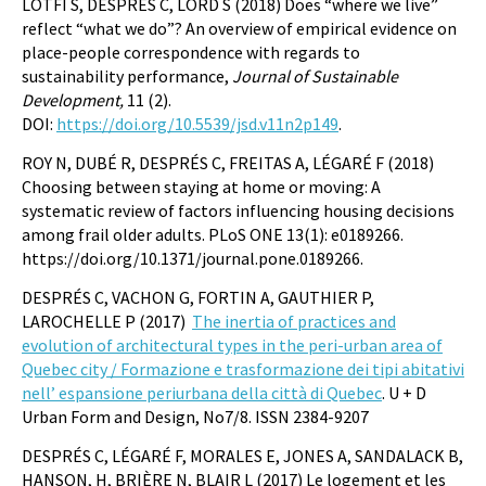
LOTFI S, DESPRES C, LORD S (2018) Does “where we live”
reflect “what we do”? An overview of empirical evidence on
place-people correspondence with regards to
sustainability performance,
Journal of Sustainable
Development,
11 (2).
DOI:
https://doi.org/10.5539/jsd.v11n2p149
.
ROY N, DUBÉ R, DESPRÉS C, FREITAS A, LÉGARÉ F (2018)
Choosing between staying at home or moving: A
systematic review of factors influencing housing decisions
among frail older adults. PLoS ONE 13(1): e0189266.
https://doi.org/10.1371/journal.pone.0189266.
DESPRÉS C, VACHON G, FORTIN A, GAUTHIER P,
LAROCHELLE P (2017)
The inertia of practices and
evolution of architectural types in the peri-urban area of
Quebec city / Formazione e trasformazione dei tipi abitativi
nell’ espansione periurbana della città di Quebec
. U + D
Urban Form and Design, No7/8. ISSN 2384-9207
DESPRÉS C, LÉGARÉ F, MORALES E, JONES A, SANDALACK B,
HANSON, H, BRIÈRE N, BLAIR L (2017) Le logement et les