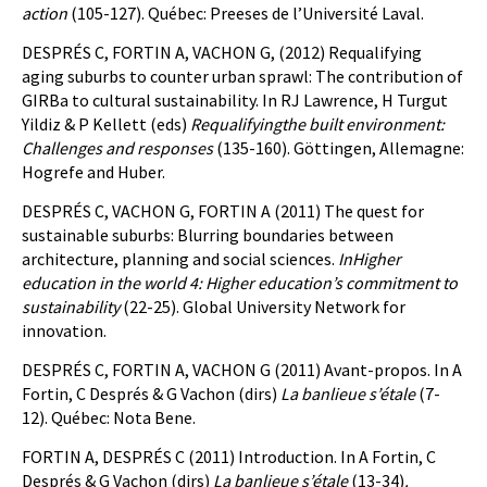
action
(105-127). Québec: Preeses de l’Université Laval.
DESPRÉS C, FORTIN A, VACHON G, (2012) Requalifying
aging suburbs to counter urban sprawl: The contribution of
GIRBa to cultural sustainability. In RJ Lawrence, H Turgut
Yildiz & P Kellett (eds)
Requalifying
the built environment:
Challenges and responses
(135-160). Göttingen, Allemagne:
Hogrefe and Huber.
DESPRÉS C, VACHON G, FORTIN A (2011) The quest for
sustainable suburbs: Blurring boundaries between
architecture, planning and social sciences.
In
Higher
education in the world 4: Higher education’s commitment to
sustainability
(22-25). Global University Network for
innovation.
DESPRÉS C, FORTIN A, VACHON G (2011) Avant-propos. In A
Fortin, C Després & G Vachon (dirs)
La banlieue s’étale
(7-
12). Québec: Nota Bene.
FORTIN A, DESPRÉS C (2011) Introduction. In A Fortin, C
Després & G Vachon (dirs)
La banlieue s’étale
(13-34)
.