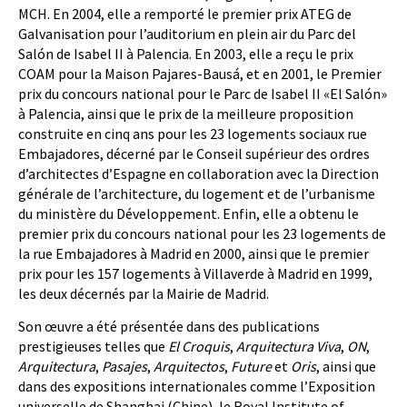
MCH. En 2004, elle a remporté le premier prix ATEG de
Galvanisation pour l’auditorium en plein air du Parc del
Salón de Isabel II à Palencia. En 2003, elle a reçu le prix
COAM pour la Maison Pajares-Bausá, et en 2001, le Premier
prix du concours national pour le Parc de Isabel II «El Salón»
à Palencia, ainsi que le prix de la meilleure proposition
construite en cinq ans pour les 23 logements sociaux rue
Embajadores, décerné par le Conseil supérieur des ordres
d’architectes d’Espagne en collaboration avec la Direction
générale de l’architecture, du logement et de l’urbanisme
du ministère du Développement. Enfin, elle a obtenu le
premier prix du concours national pour les 23 logements de
la rue Embajadores à Madrid en 2000, ainsi que le premier
prix pour les 157 logements à Villaverde à Madrid en 1999,
les deux décernés par la Mairie de Madrid.
Son œuvre a été présentée dans des publications
prestigieuses telles que
El Croquis
,
Arquitectura Viva
,
ON
,
Arquitectura
,
Pasajes
,
Arquitectos
,
Future
et
Oris
, ainsi que
dans des expositions internationales comme l’Exposition
universelle de Shanghai (Chine), le Royal Institute of