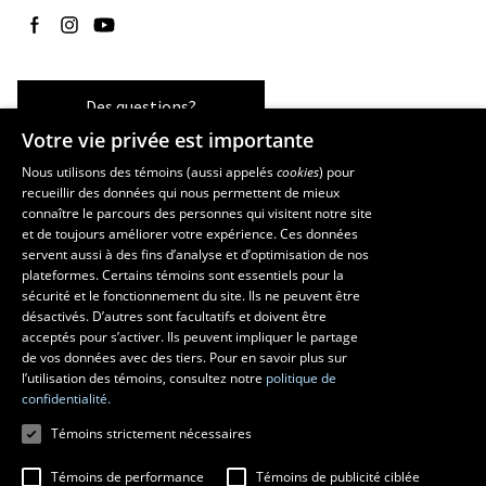
Suivez-nous sur Facebook
Suivez-nous sur Instagram
Suivez-nous sur YouTube
Des questions?
Votre vie privée est importante
Nous utilisons des témoins (aussi appelés
cookies
) pour
recueillir des données qui nous permettent de mieux
Les écoles et la recherche
connaître le parcours des personnes qui visitent notre site
École d’art
et de toujours améliorer votre expérience. Ces données
servent aussi à des fins d’analyse et d’optimisation de nos
École supérieure d’aménagement du territoire et de développement
plateformes. Certains témoins sont essentiels pour la
régional
sécurité et le fonctionnement du site. Ils ne peuvent être
École de design
désactivés. D’autres sont facultatifs et doivent être
Centre de recherche en aménagement et développement
acceptés pour s’activer. Ils peuvent impliquer le partage
de vos données avec des tiers. Pour en savoir plus sur
l’utilisation des témoins, consultez notre
politique de
confidentialité.
Témoins strictement nécessaires
Témoins de performance
Témoins de publicité ciblée