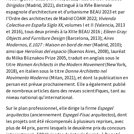
Dirigidos
(Madrid, 2021), distingué à la XVIe Biennale
espagnole d’architecture et d’urbanisme BEAU 2023 et par
l’Ordre des architectes de Madrid COAM 2022;
Vivienda
Colectiva en España Siglo XX
, volumes I et II (Valencia, 2013
et 2016), tous deux primés à la XIIIe BEAU 2016 ;
Eileen Gray:
Objects and Furniture Design
(Barcelona, 2013);
Aires
Modernos, E.1027 : Maison en bord de mer
(Madrid, 2010);
ainsi que
Heroínas del espacio
(Buenos Aires, 2008), lauréat
du Milka Bliznakov Prize 2005, traduit en anglais sous le
titre
Women Architects in the Modern Movement
(New York,
2018), en italien sous le titre
Donne Architetto nel
Movimento Moderno
(Milan, 2021), et dont la publication en
persan est prévue prochainement. Elle a également publié
de nombreux articles dans des revues scientifiques, tant au
niveau national qu’international.
Sur le plan professionnel, elle dirige la firme
Espegel
arquitectos
(anciennement
Espegel-Fisac arquitectos
), dont
les projets ont été récompensés à plusieurs reprises, avec
plus de 44 prix, parmi lesquels le deuxième prix du concours