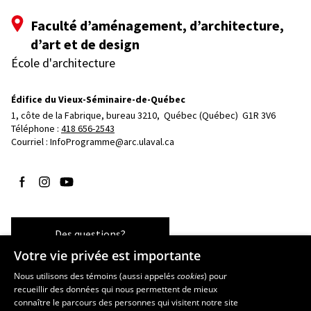
Faculté d’aménagement, d’architecture,
d’art et de design
École d'architecture
Édifice du Vieux-Séminaire-de-Québec
1, côte de la Fabrique, bureau 3210, 
Québec (Québec)  G1R 3V6
Téléphone : 
418 656-2543
Courriel :
InfoProgramme@arc.ulaval.ca
Suivez-nous sur Facebook
Suivez-nous sur Instagram
Suivez-nous sur YouTube
Des questions?
Votre vie privée est importante
Nous utilisons des témoins (aussi appelés
cookies
) pour
recueillir des données qui nous permettent de mieux
Les écoles et la recherche
connaître le parcours des personnes qui visitent notre site