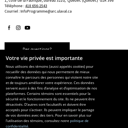
1, côte de la Fabrique, bureau 3210, 
Québec (Québec)  G1R 3V6
Téléphone : 
418 656-2543
Courriel :
InfoProgramme@arc.ulaval.ca
Suivez-nous sur Facebook
Suivez-nous sur Instagram
Suivez-nous sur YouTube
Des questions?
Votre vie privée est importante
Nous utilisons des témoins (aussi appelés
cookies
) pour
recueillir des données qui nous permettent de mieux
Les écoles et la recherche
connaître le parcours des personnes qui visitent notre site
École d’art
et de toujours améliorer votre expérience. Ces données
servent aussi à des fins d’analyse et d’optimisation de nos
École supérieure d’aménagement du territoire et de développement
plateformes. Certains témoins sont essentiels pour la
régional
sécurité et le fonctionnement du site. Ils ne peuvent être
École de design
désactivés. D’autres sont facultatifs et doivent être
Centre de recherche en aménagement et développement
acceptés pour s’activer. Ils peuvent impliquer le partage
de vos données avec des tiers. Pour en savoir plus sur
l’utilisation des témoins, consultez notre
politique de
confidentialité.