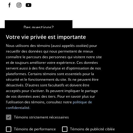
Suivez-nous sur Facebook
Suivez-nous sur Instagram
Suivez-nous sur YouTube
Des questions?
Votre vie privée est importante
Nous utilisons des témoins (aussi appelés
cookies
) pour
recueillir des données qui nous permettent de mieux
Les écoles et la recherche
connaître le parcours des personnes qui visitent notre site
École d’art
et de toujours améliorer votre expérience. Ces données
servent aussi à des fins d’analyse et d’optimisation de nos
École supérieure d’aménagement du territoire et de développement
plateformes. Certains témoins sont essentiels pour la
régional
sécurité et le fonctionnement du site. Ils ne peuvent être
École de design
désactivés. D’autres sont facultatifs et doivent être
Centre de recherche en aménagement et développement
acceptés pour s’activer. Ils peuvent impliquer le partage
de vos données avec des tiers. Pour en savoir plus sur
l’utilisation des témoins, consultez notre
politique de
confidentialité.
Témoins strictement nécessaires
Témoins de performance
Témoins de publicité ciblée