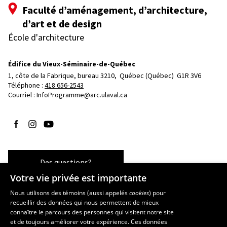
Faculté d’aménagement, d’architecture,
d’art et de design
École d'architecture
Édifice du Vieux-Séminaire-de-Québec
1, côte de la Fabrique, bureau 3210, 
Québec (Québec)  G1R 3V6
Téléphone : 
418 656-2543
Courriel :
InfoProgramme@arc.ulaval.ca
Suivez-nous sur Facebook
Suivez-nous sur Instagram
Suivez-nous sur YouTube
Des questions?
Votre vie privée est importante
Nous utilisons des témoins (aussi appelés
cookies
) pour
recueillir des données qui nous permettent de mieux
Les écoles et la recherche
connaître le parcours des personnes qui visitent notre site
École d’art
et de toujours améliorer votre expérience. Ces données