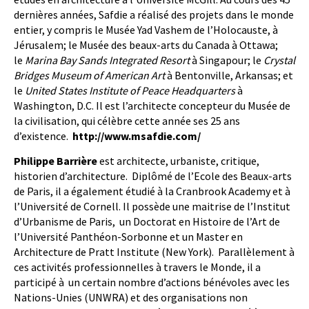
dernières années, Safdie a réalisé des projets dans le monde
entier, y compris le Musée Yad Vashem de l’Holocauste, à
Jérusalem; le Musée des beaux-arts du Canada à Ottawa;
le
Marina Bay Sands Integrated Resort
à Singapour; le
Crystal
Bridges Museum of American Art
à Bentonville, Arkansas; et
le
United States Institute of Peace Headquarters
à
Washington, D.C. Il est l’architecte concepteur du Musée de
la civilisation, qui célèbre cette année ses 25 ans
d’existence.
http://www.msafdie.com/
Philippe Barrière
est architecte, urbaniste, critique,
historien d’architecture. Diplômé de l’Ecole des Beaux-arts
de Paris, il a également étudié à la Cranbrook Academy et à
l’Université de Cornell. Il possède une maitrise de l’Institut
d’Urbanisme de Paris, un Doctorat en Histoire de l’Art de
l’Université Panthéon-Sorbonne et un Master en
Architecture de Pratt Institute (New York). Parallèlement à
ces activités professionnelles à travers le Monde, il a
participé à un certain nombre d’actions bénévoles avec les
Nations-Unies (UNWRA) et des organisations non