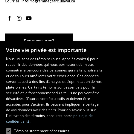
Courriel :
InfoProgramme@arc.ulaval.ca
Suivez-nous sur Facebook
Suivez-nous sur Instagram
Suivez-nous sur YouTube
Des questions?
Votre vie privée est importante
Nous utilisons des témoins (aussi appelés
cookies
) pour
recueillir des données qui nous permettent de mieux
Les écoles et la recherche
connaître le parcours des personnes qui visitent notre site
et de toujours améliorer votre expérience. Ces données
École d’art
servent aussi à des fins d’analyse et d’optimisation de nos
École supérieure d’aménagement du territoire et de développement
plateformes. Certains témoins sont essentiels pour la
régional
sécurité et le fonctionnement du site. Ils ne peuvent être
École de design
désactivés. D’autres sont facultatifs et doivent être
Centre de recherche en aménagement et développement
acceptés pour s’activer. Ils peuvent impliquer le partage
de vos données avec des tiers. Pour en savoir plus sur
l’utilisation des témoins, consultez notre
politique de
confidentialité.
Témoins strictement nécessaires