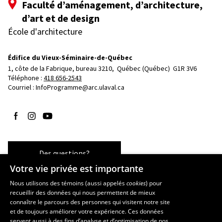
Faculté d’aménagement, d’architecture,
d’art et de design
École d'architecture
Édifice du Vieux-Séminaire-de-Québec
1, côte de la Fabrique, bureau 3210, 
Québec (Québec)  G1R 3V6
Téléphone : 
418 656-2543
Courriel :
InfoProgramme@arc.ulaval.ca
Suivez-nous sur Facebook
Suivez-nous sur Instagram
Suivez-nous sur YouTube
Des questions?
Votre vie privée est importante
Nous utilisons des témoins (aussi appelés
cookies
) pour
recueillir des données qui nous permettent de mieux
Les écoles et la recherche
connaître le parcours des personnes qui visitent notre site
et de toujours améliorer votre expérience. Ces données
École d’art
servent aussi à des fins d’analyse et d’optimisation de nos