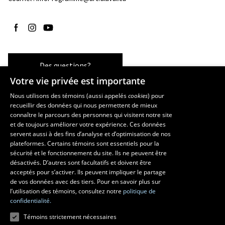
Suivez-nous sur Facebook
Suivez-nous sur Instagram
Suivez-nous sur YouTube
Des questions?
Votre vie privée est importante
Nous utilisons des témoins (aussi appelés
cookies
) pour
recueillir des données qui nous permettent de mieux
Les écoles et la recherche
connaître le parcours des personnes qui visitent notre site
École d’art
et de toujours améliorer votre expérience. Ces données
servent aussi à des fins d’analyse et d’optimisation de nos
École supérieure d’aménagement du territoire et de développement
plateformes. Certains témoins sont essentiels pour la
régional
sécurité et le fonctionnement du site. Ils ne peuvent être
École de design
désactivés. D’autres sont facultatifs et doivent être
Centre de recherche en aménagement et développement
acceptés pour s’activer. Ils peuvent impliquer le partage
de vos données avec des tiers. Pour en savoir plus sur
l’utilisation des témoins, consultez notre
politique de
confidentialité.
Témoins strictement nécessaires