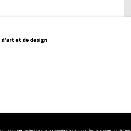
d’art et de design
ent régional
es qui nous permettent de mieux connaître le parcours des personnes qui visitent 