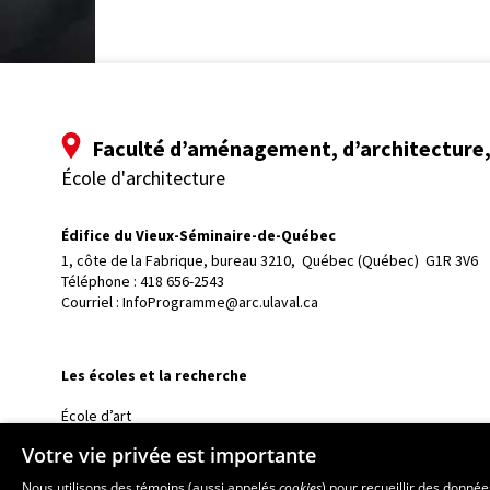
Faculté d’aménagement, d’architecture, 
École d'architecture
Édifice du Vieux-Séminaire-de-Québec
1, côte de la Fabrique, bureau 3210, 
Québec (Québec)  G1R 3V6
Téléphone : 
418 656-2543
Courriel :
InfoProgramme@arc.ulaval.ca
Les écoles et la recherche
École d’art
École supérieure d’aménagement du territoire et de développem
Votre vie privée est importante
École de design
Nous utilisons des témoins (aussi appelés
cookies
) pour recueillir des donné