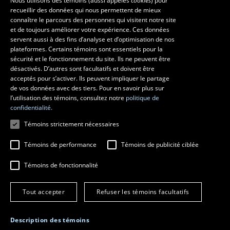
Nous utilisons des témoins (aussi appelés
cookies
) pour
recueillir des données qui nous permettent de mieux
Les écoles et la recherche
connaître le parcours des personnes qui visitent notre site
et de toujours améliorer votre expérience. Ces données
École d’art
servent aussi à des fins d’analyse et d’optimisation de nos
École supérieure d’aménagement du territoire et de développement
plateformes. Certains témoins sont essentiels pour la
régional
sécurité et le fonctionnement du site. Ils ne peuvent être
École de design
désactivés. D’autres sont facultatifs et doivent être
Centre de recherche en aménagement et développement
acceptés pour s’activer. Ils peuvent impliquer le partage
de vos données avec des tiers. Pour en savoir plus sur
l’utilisation des témoins, consultez notre
politique de
confidentialité.
Témoins strictement nécessaires
Témoins de performance
Témoins de publicité ciblée
Témoins de fonctionnalité
© 2026 Université Laval
Tous droits réservés
Tout accepter
Refuser les témoins facultatifs
Conditions générales d'utilisation
Fraude en ligne
Confidentialité
Description des témoins
Paramétrer les témoins