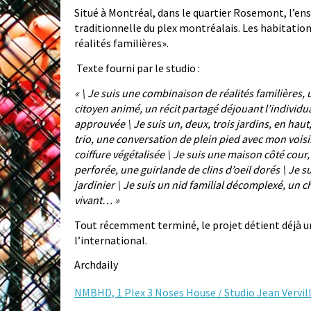
Situé à Montréal, dans le quartier Rosemont, l’en
traditionnelle du plex montréalais. Les habitatio
réalités familières».
Texte fourni par le studio :
« \ Je suis une combinaison de réalités familières
citoyen animé, un récit partagé déjouant l’individua
approuvée \ Je suis un, deux, trois jardins, en haut
trio, une conversation de plein pied avec mon voisi
coiffure végétalisée \ Je suis une maison côté cour,
perforée, une guirlande de clins d’oeil dorés \ J
jardinier \ Je suis un nid familial décomplexé, un c
vivant… »
Tout récemment terminé, le projet détient déjà 
l’international.
Archdaily
NMBHD, 1 Plex 3 Noses House / Studio Jean Vervill