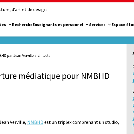
ure, d’art et de design
des
Recherche
Enseignants et personnel
Services
Espace étu
D par Jean Verville architecte
rture médiatique pour NMBHD
Jean Verville,
NMBHD
est un triplex comprenant un studio,