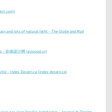
tect.com)
acy and lots of natural light – The Globe and Mail
es –
谷德
设计网
(gooood.cn)
ille – Index-Design.ca (index-design.ca)
ais par Jean Verville architectes – Journal du Design