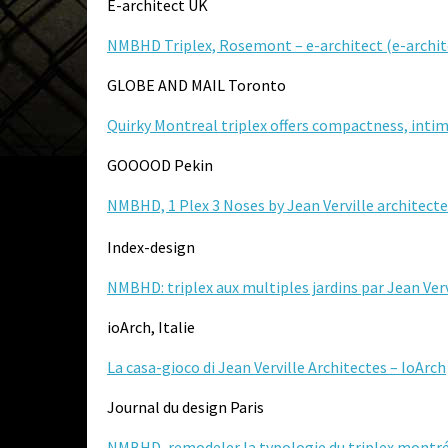
E-architect UK
NMBHD Triplex, Rosemont – e-architect (e-archi
GLOBE AND MAIL Toronto
Quirky Montreal triplex offers compactness, intim
GOOOOD Pekin
NMBHD, 1 Plex 3 Noses by Jean Verville architect
Index-design
NMBHD: triplex aux multiples jardins par Jean Verv
ioArch, Italie
La casa-gioco di Jean Verville Architectes – IoArch
Journal du design Paris
NMBHD, remodeler la typologie du triplex montréal