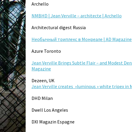
Archello
NMBHD | Jean Verville – architecte | Archello
Architectural digest Russia
Необычный
триплекс
в
Монреале
| AD Magazine
Azure Toronto
Jean Verville Brings Subtle Flair – and Modest Den
Magazine
Dezeen, UK
Jean Verville creates »luminous » white tripex in
DHD Milan
Dwell Los Angeles
DXI Magazin Espagne