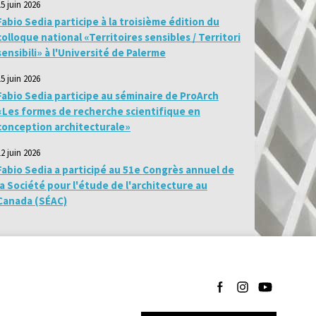
15 juin 2026
Fabio Sedia participe à la troisième édition du
colloque national «Territoires sensibles / Territori
sensibili» à l'Université de Palerme
15 juin 2026
Fabio Sedia participe au séminaire de ProArch
«Les formes de recherche scientifique en
conception architecturale»
12 juin 2026
Fabio Sedia a participé au 51e Congrès annuel de
la Société pour l'étude de l'architecture au
Canada (SÉAC)
Suivez-nous sur Facebo
Suivez-nous sur I
Suivez-nous 