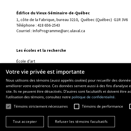
Édifice du Vieux-Séminaire-de-Québec
1, côte de la Fabrique, bureau 3210, 
Québec (Québec)  G1R 3V6
Téléphone : 
418 656-2543
Courriel :
InfoProgramme@arc.ulaval.ca
Les écoles et la recherche
École d’art
École supérieure d’aménagement du territoire et de développem
Votre vie privée est importante
École de design
Nous utilisons des témoins (aussi appelés
cookies
) pour recueillir des donné
Centre de recherche en aménagement et développement
améliorer votre expérience. Ces données servent aussi à des fins d’analyse e
site. Ils ne peuvent être désactivés. D’autres sont facultatifs et doivent être
l’utilisation des témoins, consultez notre
politique de confidentialité.
Témoins strictement nécessaires
Témoins de performance
Tout accepter
Refuser les témoins facultatifs