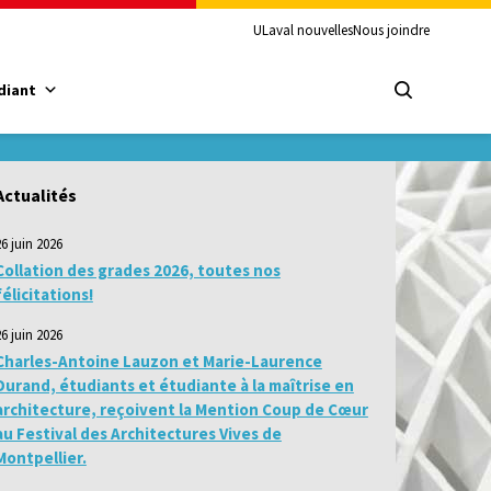
ULaval nouvelles
Nous joindre
diant
Actualités
26 juin 2026
Collation des grades 2026, toutes nos
félicitations!
26 juin 2026
Charles-Antoine Lauzon et Marie-Laurence
Durand, étudiants et étudiante à la maîtrise en
architecture, reçoivent la Mention Coup de Cœur
au Festival des Architectures Vives de
Montpellier.