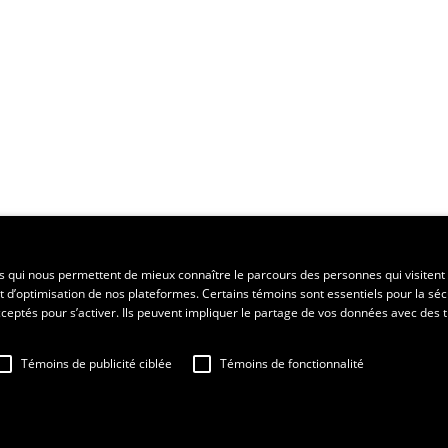
ent régional
es qui nous permettent de mieux connaître le parcours des personnes qui visitent 
t d’optimisation de nos plateformes. Certains témoins sont essentiels pour la séc
 acceptés pour s’activer. Ils peuvent impliquer le partage de vos données avec des t
Témoins de publicité ciblée
Témoins de fonctionnalité