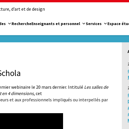
ure, d’art et de design
des
Recherche
Enseignants et personnel
Services
Espace étu
Schola
mier webinaire le 20 mars dernier. Intitulé
Les salles de
it en 4 dimensions
, cet
deurs et aux professionnels impliqués ou interpellés par