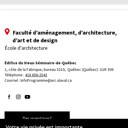
Faculté d’aménagement, d’architecture,
d’art et de design
École d'architecture
Édifice du Vieux-Séminaire-de-Québec
1, côte de la Fabrique, bureau 3210, 
Québec (Québec)  G1R 3V6
Téléphone : 
418 656-2543
Courriel :
InfoProgramme@arc.ulaval.ca
Suivez-nous sur Facebook
Suivez-nous sur Instagram
Suivez-nous sur YouTube
Des questions?
Votre vie privée est importante