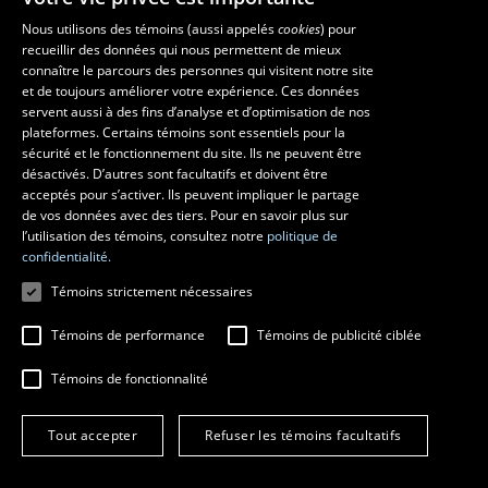
Nous utilisons des témoins (aussi appelés
cookies
) pour
recueillir des données qui nous permettent de mieux
Les écoles et la recherche
connaître le parcours des personnes qui visitent notre site
École d’art
et de toujours améliorer votre expérience. Ces données
servent aussi à des fins d’analyse et d’optimisation de nos
École supérieure d’aménagement du territoire et de développement
plateformes. Certains témoins sont essentiels pour la
régional
sécurité et le fonctionnement du site. Ils ne peuvent être
École de design
désactivés. D’autres sont facultatifs et doivent être
Centre de recherche en aménagement et développement
acceptés pour s’activer. Ils peuvent impliquer le partage
de vos données avec des tiers. Pour en savoir plus sur
l’utilisation des témoins, consultez notre
politique de
confidentialité.
Témoins strictement nécessaires
Témoins de performance
Témoins de publicité ciblée
Témoins de fonctionnalité
© 2026 Université Laval
Tous droits réservés
Tout accepter
Refuser les témoins facultatifs
Conditions générales d'utilisation
Fraude en ligne
Confidentialité