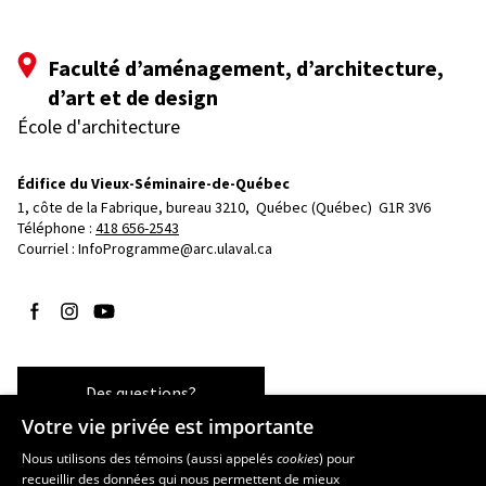
Faculté d’aménagement, d’architecture,
d’art et de design
École d'architecture
Édifice du Vieux-Séminaire-de-Québec
1, côte de la Fabrique, bureau 3210, 
Québec (Québec)  G1R 3V6
Téléphone : 
418 656-2543
Courriel :
InfoProgramme@arc.ulaval.ca
Suivez-nous sur Facebook
Suivez-nous sur Instagram
Suivez-nous sur YouTube
Des questions?
Votre vie privée est importante
Nous utilisons des témoins (aussi appelés
cookies
) pour
recueillir des données qui nous permettent de mieux
Les écoles et la recherche