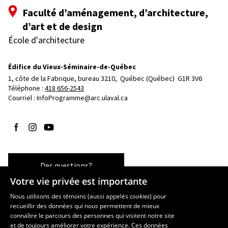
Faculté d’aménagement, d’architecture,
d’art et de design
École d'architecture
Édifice du Vieux-Séminaire-de-Québec
1, côte de la Fabrique, bureau 3210, 
Québec (Québec)  G1R 3V6
Téléphone : 
418 656-2543
Courriel :
InfoProgramme@arc.ulaval.ca
Suivez-nous sur Facebook
Suivez-nous sur Instagram
Suivez-nous sur YouTube
Des questions?
Votre vie privée est importante
Nous utilisons des témoins (aussi appelés
cookies
) pour
recueillir des données qui nous permettent de mieux
Les écoles et la recherche
connaître le parcours des personnes qui visitent notre site
École d’art
et de toujours améliorer votre expérience. Ces données