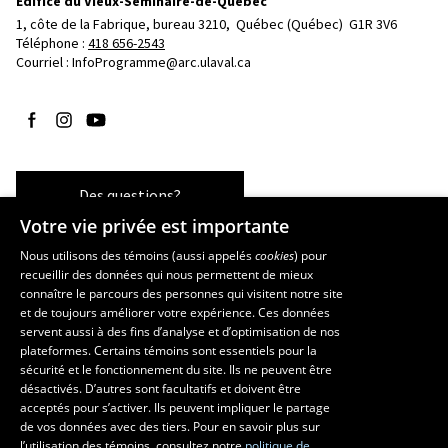
Édifice du Vieux-Séminaire-de-Québec
1, côte de la Fabrique, bureau 3210, 
Québec (Québec)  G1R 3V6
Téléphone : 
418 656-2543
Courriel :
InfoProgramme@arc.ulaval.ca
Suivez-nous sur Facebook
Suivez-nous sur Instagram
Suivez-nous sur YouTube
Des questions?
Votre vie privée est importante
Nous utilisons des témoins (aussi appelés
cookies
) pour
recueillir des données qui nous permettent de mieux
Les écoles et la recherche
connaître le parcours des personnes qui visitent notre site
École d’art
et de toujours améliorer votre expérience. Ces données
servent aussi à des fins d’analyse et d’optimisation de nos
École supérieure d’aménagement du territoire et de développement
plateformes. Certains témoins sont essentiels pour la
régional
sécurité et le fonctionnement du site. Ils ne peuvent être
École de design
désactivés. D’autres sont facultatifs et doivent être
Centre de recherche en aménagement et développement
acceptés pour s’activer. Ils peuvent impliquer le partage
de vos données avec des tiers. Pour en savoir plus sur
l’utilisation des témoins, consultez notre
politique de