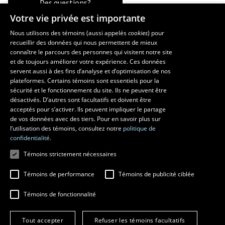
Des questions?
Votre vie privée est importante
Nous utilisons des témoins (aussi appelés
cookies
) pour
recueillir des données qui nous permettent de mieux
Les écoles et la recherche
connaître le parcours des personnes qui visitent notre site
École d’art
et de toujours améliorer votre expérience. Ces données
servent aussi à des fins d’analyse et d’optimisation de nos
École supérieure d’aménagement du territoire et de développement
plateformes. Certains témoins sont essentiels pour la
régional
sécurité et le fonctionnement du site. Ils ne peuvent être
École de design
désactivés. D’autres sont facultatifs et doivent être
Centre de recherche en aménagement et développement
acceptés pour s’activer. Ils peuvent impliquer le partage
de vos données avec des tiers. Pour en savoir plus sur
l’utilisation des témoins, consultez notre
politique de
confidentialité.
Témoins strictement nécessaires
Témoins de performance
Témoins de publicité ciblée
Témoins de fonctionnalité
© 2026 Université Laval
Tous droits réservés
Tout accepter
Refuser les témoins facultatifs
Conditions générales d'utilisation