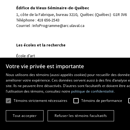
Édifice du Vieux-Séminaire-de-Québec
1, côte de la Fabrique, bureau 3210, 
Québec (Québec)  G1R 3V6
Téléphone : 
418 656-2543
Courriel :
InfoProgramme@arc.ulaval.ca
Les écoles et la recherche
École d’art
École supérieure d’aménagement du territoire et de développem
Votre vie privée est importante
École de design
Nous utilisons des témoins (aussi appelés
cookies
) pour recueillir des donné
Centre de recherche en aménagement et développement
améliorer votre expérience. Ces données servent aussi à des fins d’analyse e
site. Ils ne peuvent être désactivés. D’autres sont facultatifs et doivent être
l’utilisation des témoins, consultez notre
politique de confidentialité.
Témoins strictement nécessaires
Témoins de performance
Tout accepter
Refuser les témoins facultatifs