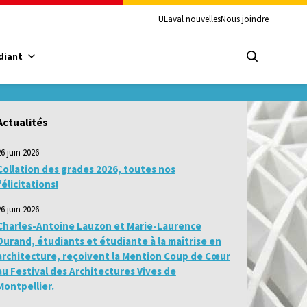
ULaval nouvelles
Nous joindre
diant
Actualités
26 juin 2026
Collation des grades 2026, toutes nos
félicitations!
26 juin 2026
Charles-Antoine Lauzon et Marie-Laurence
Durand, étudiants et étudiante à la maîtrise en
architecture, reçoivent la Mention Coup de Cœur
au Festival des Architectures Vives de
Montpellier.