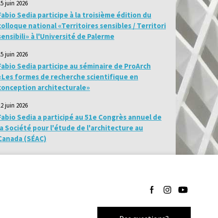
15 juin 2026
Fabio Sedia participe à la troisième édition du
colloque national «Territoires sensibles / Territori
sensibili» à l'Université de Palerme
15 juin 2026
Fabio Sedia participe au séminaire de ProArch
«Les formes de recherche scientifique en
conception architecturale»
12 juin 2026
Fabio Sedia a participé au 51e Congrès annuel de
la Société pour l'étude de l'architecture au
Canada (SÉAC)
Suivez-nous sur Facebo
Suivez-nous sur I
Suivez-nous 