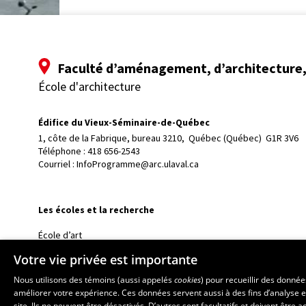
Faculté d’aménagement, d’architecture, 
École d'architecture
Édifice du Vieux-Séminaire-de-Québec
1, côte de la Fabrique, bureau 3210, 
Québec (Québec)  G1R 3V6
Téléphone : 
418 656-2543
Courriel :
InfoProgramme@arc.ulaval.ca
Les écoles et la recherche
École d’art
École supérieure d’aménagement du territoire et de développem
Votre vie privée est importante
École de design
Nous utilisons des témoins (aussi appelés
cookies
) pour recueillir des donné
Centre de recherche en aménagement et développement
améliorer votre expérience. Ces données servent aussi à des fins d’analyse e
site. Ils ne peuvent être désactivés. D’autres sont facultatifs et doivent être