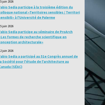
15 juin 2026
Fabio Sedia participe à la troisième édition du
colloque national «Territoires sensibles / Territori
sensibili» à l'Université de Palerme
15 juin 2026
Fabio Sedia participe au séminaire de ProArch
«Les formes de recherche scientifique en
conception architecturale»
12 juin 2026
Fabio Sedia a participé au 51e Congrès annuel de
la Société pour l'étude de l'architecture au
Canada (SÉAC)