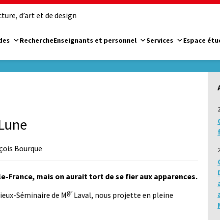
ure, d’art et de design
des
Recherche
Enseignants et personnel
Services
Espace étu
 Lune
ançois Bourque
le-France, mais on aurait tort de se fier aux apparences.
gr
Vieux-­Séminaire de M
Laval, nous projette en pleine