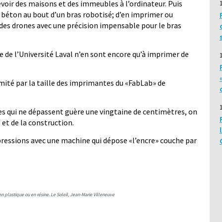
voir des maisons et des immeubles à l’ordinateur. Puis
 béton au bout d’un bras robotisé; d’en imprimer ou
 des drones avec une précision impensable pour le bras
re de l’Université Laval n’en sont encore qu’à imprimer de
mité par la taille des imprimantes du «Fab­Lab» de
es qui ne dépassent guère une vingtaine de centimètres, on
 et de la construction.
pressions avec une machine qui dépose «l’encre» couche par
en plastique ou en résine. Le Soleil, Jean-Marie Villeneuve