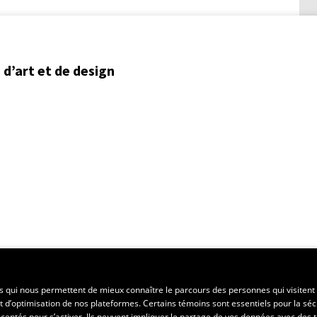
d’art et de design
ent régional
es qui nous permettent de mieux connaître le parcours des personnes qui visitent 
t d’optimisation de nos plateformes. Certains témoins sont essentiels pour la séc
 acceptés pour s’activer. Ils peuvent impliquer le partage de vos données avec des t