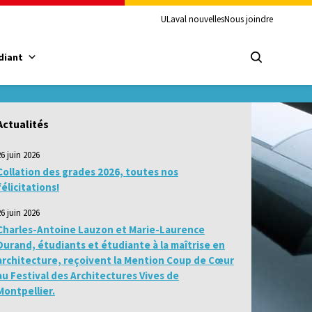
ULaval nouvelles
Nous joindre
diant
Actualités
26 juin 2026
Collation des grades 2026, toutes nos
félicitations!
26 juin 2026
Charles-Antoine Lauzon et Marie-Laurence
Durand, étudiants et étudiante à la maîtrise en
architecture, reçoivent la Mention Coup de Cœur
au Festival des Architectures Vives de
Montpellier.