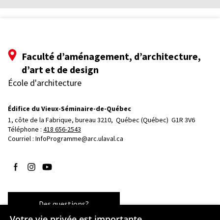
Faculté d’aménagement, d’architecture,
d’art et de design
École d'architecture
Édifice du Vieux-Séminaire-de-Québec
1, côte de la Fabrique, bureau 3210, 
Québec (Québec)  G1R 3V6
Téléphone : 
418 656-2543
Courriel :
InfoProgramme@arc.ulaval.ca
Suivez-nous sur Facebook
Suivez-nous sur Instagram
Suivez-nous sur YouTube
Des questions?
Votre vie privée est importante