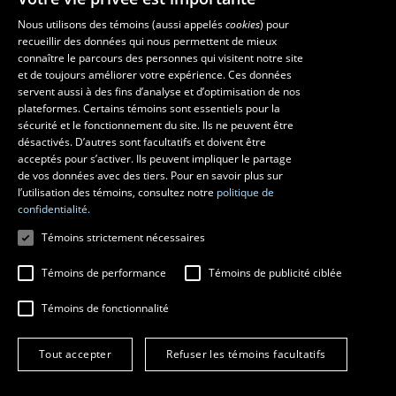
Nous utilisons des témoins (aussi appelés
cookies
) pour
recueillir des données qui nous permettent de mieux
Les écoles et la recherche
connaître le parcours des personnes qui visitent notre site
École d’art
et de toujours améliorer votre expérience. Ces données
servent aussi à des fins d’analyse et d’optimisation de nos
École supérieure d’aménagement du territoire et de développement
plateformes. Certains témoins sont essentiels pour la
régional
sécurité et le fonctionnement du site. Ils ne peuvent être
École de design
désactivés. D’autres sont facultatifs et doivent être
Centre de recherche en aménagement et développement
acceptés pour s’activer. Ils peuvent impliquer le partage
de vos données avec des tiers. Pour en savoir plus sur
l’utilisation des témoins, consultez notre
politique de
confidentialité.
Témoins strictement nécessaires
Témoins de performance
Témoins de publicité ciblée
Témoins de fonctionnalité
© 2026 Université Laval
Tous droits réservés
Tout accepter
Refuser les témoins facultatifs
Conditions générales d'utilisation
Fraude en ligne
Confidentialité