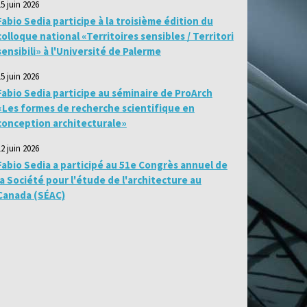
15 juin 2026
Fabio Sedia participe à la troisième édition du
colloque national «Territoires sensibles / Territori
sensibili» à l'Université de Palerme
15 juin 2026
Fabio Sedia participe au séminaire de ProArch
«Les formes de recherche scientifique en
conception architecturale»
12 juin 2026
Fabio Sedia a participé au 51e Congrès annuel de
la Société pour l'étude de l'architecture au
Canada (SÉAC)