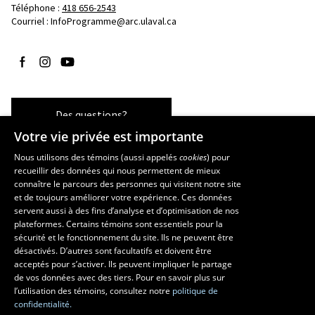
Téléphone : 
418 656-2543
Courriel :
InfoProgramme@arc.ulaval.ca
Suivez-nous sur Facebook
Suivez-nous sur Instagram
Suivez-nous sur YouTube
Des questions?
Votre vie privée est importante
Nous utilisons des témoins (aussi appelés
cookies
) pour
recueillir des données qui nous permettent de mieux
Les écoles et la recherche
connaître le parcours des personnes qui visitent notre site
École d’art
et de toujours améliorer votre expérience. Ces données
servent aussi à des fins d’analyse et d’optimisation de nos
École supérieure d’aménagement du territoire et de développement
plateformes. Certains témoins sont essentiels pour la
régional
sécurité et le fonctionnement du site. Ils ne peuvent être
École de design
désactivés. D’autres sont facultatifs et doivent être
Centre de recherche en aménagement et développement
acceptés pour s’activer. Ils peuvent impliquer le partage
de vos données avec des tiers. Pour en savoir plus sur
l’utilisation des témoins, consultez notre
politique de
confidentialité.