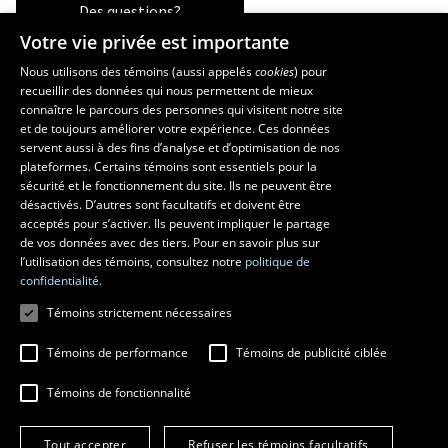
Des questions?
Votre vie privée est importante
Nous utilisons des témoins (aussi appelés
cookies
) pour
recueillir des données qui nous permettent de mieux
Les écoles et la recherche
connaître le parcours des personnes qui visitent notre site
et de toujours améliorer votre expérience. Ces données
École d’art
servent aussi à des fins d’analyse et d’optimisation de nos
École supérieure d’aménagement du territoire et de développement
plateformes. Certains témoins sont essentiels pour la
régional
sécurité et le fonctionnement du site. Ils ne peuvent être
École de design
désactivés. D’autres sont facultatifs et doivent être
Centre de recherche en aménagement et développement
acceptés pour s’activer. Ils peuvent impliquer le partage
de vos données avec des tiers. Pour en savoir plus sur
l’utilisation des témoins, consultez notre
politique de
confidentialité.
Témoins strictement nécessaires
Témoins de performance
Témoins de publicité ciblée
Témoins de fonctionnalité
© 2026 Université Laval
Tous droits réservés
Tout accepter
Refuser les témoins facultatifs