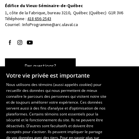
Édifice du Vieux-Séminaire-de-Québec
1, côte de la Fabrique, bureau 3210, 
Québec (Québec)  G1R 3V6
Téléphone : 
418 656-2543
Courriel :
InfoProgramme@arc.ulaval.ca
Suivez-nous sur Facebook
Suivez-nous sur Instagram
Suivez-nous sur YouTube
Des questions?
Votre vie privée est importante
Nous utilisons des témoins (aussi appelés
cookies
) pour
recueillir des données qui nous permettent de mieux
Les écoles et la recherche
connaître le parcours des personnes qui visitent notre site
École d’art
et de toujours améliorer votre expérience. Ces données
servent aussi à des fins d’analyse et d’optimisation de nos
École supérieure d’aménagement du territoire et de développement
plateformes. Certains témoins sont essentiels pour la
régional
sécurité et le fonctionnement du site. Ils ne peuvent être
École de design
désactivés. D’autres sont facultatifs et doivent être
Centre de recherche en aménagement et développement
acceptés pour s’activer. Ils peuvent impliquer le partage
de vos données avec des tiers. Pour en savoir plus sur