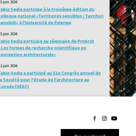
15 juin 2026
Fabio Sedia participe à la troisième édition du
colloque national «Territoires sensibles / Territori
sensibili» à l'Université de Palerme
15 juin 2026
Fabio Sedia participe au séminaire de ProArch
«Les formes de recherche scientifique en
conception architecturale»
12 juin 2026
Fabio Sedia a participé au 51e Congrès annuel de
la Société pour l'étude de l'architecture au
Canada (SÉAC)
Suivez-nous sur Facebo
Suivez-nous sur I
Suivez-nous 