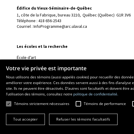
Édifice du Vieux-Séminaire-de-Québec
1, côte de la Fabrique, bureau 3210, 
Québec (Québec)  G1R 3V6
Téléphone : 
418 656-2543
Courriel :
InfoProgramme@arc.ulaval.ca
Les écoles et la recherche
École d’art
École supérieure d’aménagement du territoire et de développem
Votre vie privée est importante
École de design
Nous utilisons des témoins (aussi appelés
cookies
) pour recueillir des donné
Centre de recherche en aménagement et développement
améliorer votre expérience. Ces données servent aussi à des fins d’analyse e
site. Ils ne peuvent être désactivés. D’autres sont facultatifs et doivent être
l’utilisation des témoins, consultez notre
politique de confidentialité.
Témoins strictement nécessaires
Témoins de performance
Tout accepter
Refuser les témoins facultatifs