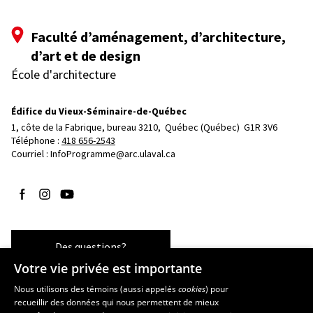
Faculté d’aménagement, d’architecture,
d’art et de design
École d'architecture
Édifice du Vieux-Séminaire-de-Québec
1, côte de la Fabrique, bureau 3210, 
Québec (Québec)  G1R 3V6
Téléphone : 
418 656-2543
Courriel :
InfoProgramme@arc.ulaval.ca
Suivez-nous sur Facebook
Suivez-nous sur Instagram
Suivez-nous sur YouTube
Des questions?
Votre vie privée est importante
Nous utilisons des témoins (aussi appelés
cookies
) pour
recueillir des données qui nous permettent de mieux
Les écoles et la recherche