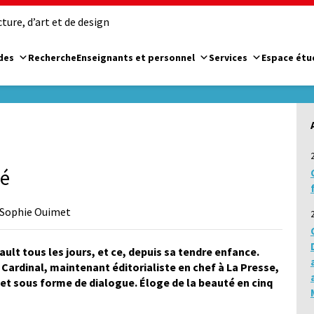
ure, d’art et de design
des
Recherche
Enseignants et personnel
Services
Espace étu
té
r Sophie Ouimet
lt tous les jours, et ce, depuis sa tendre enfance.
s Cardinal, maintenant éditorialiste en chef à
La Presse
,
ujet sous forme de dialogue. Éloge de la beauté en cinq