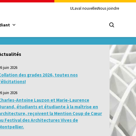
ULaval nouvelles
Nous joindre
diant
Actualités
26 juin 2026
Collation des grades 2026, toutes nos
félicitations!
26 juin 2026
Charles-Antoine Lauzon et Marie-Laurence
Durand, étudiants et étudiante à la maîtrise en
architecture, reçoivent la Mention Coup de Cœur
au Festival des Architectures Vives de
Montpellier.