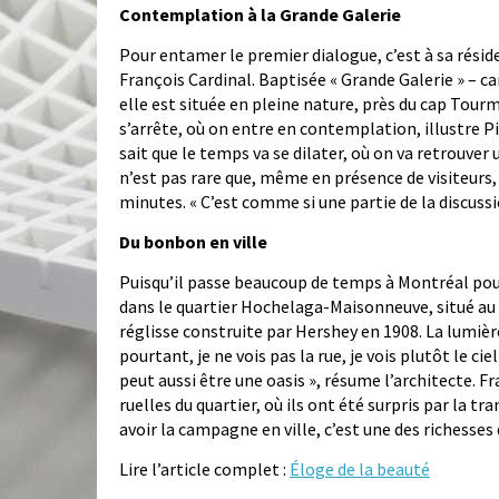
Contemplation à la Grande Galerie
Pour entamer le premier dialogue, c’est à sa résid
François Cardinal. Baptisée « Grande Galerie » – car
elle est située en pleine nature, près du cap Tour
s’arrête, où on entre en contemplation, illustre Pi
sait que le temps va se dilater, où on va retrouver 
n’est pas rare que, même en présence de visiteurs
minutes. « C’est comme si une partie de la discussio
Du bonbon en ville
Puisqu’il passe beaucoup de temps à Montréal pour
dans le quartier Hochelaga-Maisonneuve, situé au 
réglisse construite par Hershey en 1908. La lumière
pourtant, je ne vois pas la rue, je vois plutôt le cie
peut aussi être une oasis », résume l’architecte. 
ruelles du quartier, où ils ont été surpris par la tr
avoir la campagne en ville, c’est une des richesses
Lire l’article complet :
Éloge de la beauté