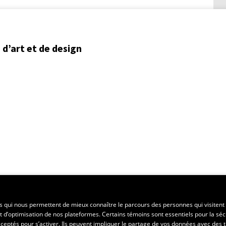
d’art et de design
ent régional
es qui nous permettent de mieux connaître le parcours des personnes qui visitent 
t d’optimisation de nos plateformes. Certains témoins sont essentiels pour la séc
 acceptés pour s’activer. Ils peuvent impliquer le partage de vos données avec des t