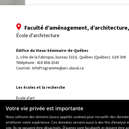
Faculté d’aménagement, d’architecture, 
École d'architecture
Édifice du Vieux-Séminaire-de-Québec
1, côte de la Fabrique, bureau 3210, 
Québec (Québec)  G1R 3V6
Téléphone : 
418 656-2543
Courriel :
InfoProgramme@arc.ulaval.ca
Les écoles et la recherche
École d’art
École supérieure d’aménagement du territoire et de développem
Votre vie privée est importante
École de design
Nous utilisons des témoins (aussi appelés
cookies
) pour recueillir des donné
Centre de recherche en aménagement et développement
améliorer votre expérience. Ces données servent aussi à des fins d’analyse e
site. Ils ne peuvent être désactivés. D’autres sont facultatifs et doivent être