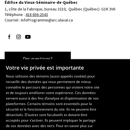
Édifice du Vieux-Séminaire-de-Québec
1, côte de la Fabrique, bureau 3210, 
Québec (Québec)  G1R 3V6
Téléphone : 
418 656-2543
Courriel :
InfoProgramme@arc.ulaval.ca
Suivez-nous sur Facebook
Suivez-nous sur Instagram
Suivez-nous sur YouTube
Des questions?
Votre vie privée est importante
Nous utilisons des témoins (aussi appelés
cookies
) pour
recueillir des données qui nous permettent de mieux
Les écoles et la recherche
connaître le parcours des personnes qui visitent notre site
École d’art
et de toujours améliorer votre expérience. Ces données
servent aussi à des fins d’analyse et d’optimisation de nos
École supérieure d’aménagement du territoire et de développement
plateformes. Certains témoins sont essentiels pour la
régional
sécurité et le fonctionnement du site. Ils ne peuvent être
École de design
désactivés. D’autres sont facultatifs et doivent être
Centre de recherche en aménagement et développement
acceptés pour s’activer. Ils peuvent impliquer le partage
de vos données avec des tiers. Pour en savoir plus sur