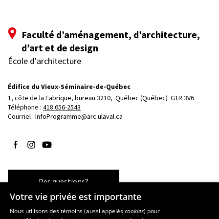
Faculté d’aménagement, d’architecture,
d’art et de design
École d'architecture
Édifice du Vieux-Séminaire-de-Québec
1, côte de la Fabrique, bureau 3210, 
Québec (Québec)  G1R 3V6
Téléphone : 
418 656-2543
Courriel :
InfoProgramme@arc.ulaval.ca
Suivez-nous sur Facebook
Suivez-nous sur Instagram
Suivez-nous sur YouTube
Des questions?
Votre vie privée est importante
Nous utilisons des témoins (aussi appelés
cookies
) pour