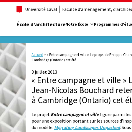
Université Laval
Faculté d’aménagement, d’architect
École d'architecture
Notre École
Programmes d’étu
Accueil
>
« Entre campagne et ville » Le projet de Philippe Cha
Cambridge (Ontario) cet été
3 juillet 2013
« Entre campagne et ville » 
Jean-Nicolas Bouchard rete
à Cambridge (Ontario) cet é
Le projet
Entre campagne et ville
figure parmi les
pour une exposition portant sur les sources d’inspi
du modèle:
Migrating Landscapes Unpacked
. Sous