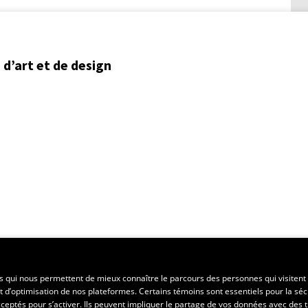
d’art et de design
ent régional
es qui nous permettent de mieux connaître le parcours des personnes qui visitent 
t d’optimisation de nos plateformes. Certains témoins sont essentiels pour la séc
 acceptés pour s’activer. Ils peuvent impliquer le partage de vos données avec des t