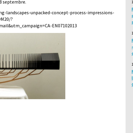
u 8 septembre.
ng-landscapes-unpacked-concept-process-impressions-
yM20/?
mail&utm_campaign=CA-EN07102013