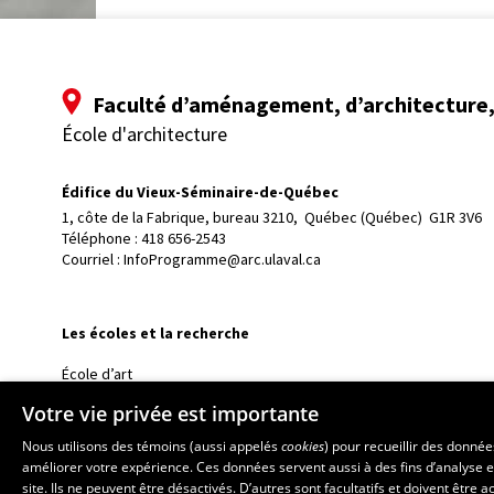
Faculté d’aménagement, d’architecture, 
École d'architecture
Édifice du Vieux-Séminaire-de-Québec
1, côte de la Fabrique, bureau 3210, 
Québec (Québec)  G1R 3V6
Téléphone : 
418 656-2543
Courriel :
InfoProgramme@arc.ulaval.ca
Les écoles et la recherche
École d’art
École supérieure d’aménagement du territoire et de développem
Votre vie privée est importante
École de design
Nous utilisons des témoins (aussi appelés
cookies
) pour recueillir des donné
Centre de recherche en aménagement et développement
améliorer votre expérience. Ces données servent aussi à des fins d’analyse e
site. Ils ne peuvent être désactivés. D’autres sont facultatifs et doivent être