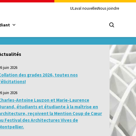
ULaval nouvelles
Nous joindre
diant
Actualités
26 juin 2026
Collation des grades 2026, toutes nos
félicitations!
26 juin 2026
Charles-Antoine Lauzon et Marie-Laurence
Durand, étudiants et étudiante à la maîtrise en
architecture, reçoivent la Mention Coup de Cœur
au Festival des Architectures Vives de
Montpellier.