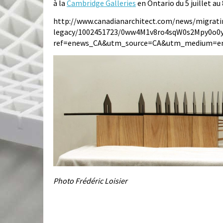
à la
Cambridge Galleries
en Ontario du 5 juillet a
http://www.canadianarchitect.com/news/migrati
legacy/1002451723/0ww4M1v8ro4sqW0s2Mpy0o0
ref=enews_CA&utm_source=CA&utm_medium=e
Photo Frédéric Loisier