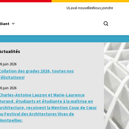
ULaval nouvelles
Nous joindre
diant
Actualités
26 juin 2026
Collation des grades 2026, toutes nos
félicitations!
26 juin 2026
Charles-Antoine Lauzon et Marie-Laurence
Durand, étudiants et étudiante à la maîtrise en
architecture, reçoivent la Mention Coup de Cœur
au Festival des Architectures Vives de
Montpellier.