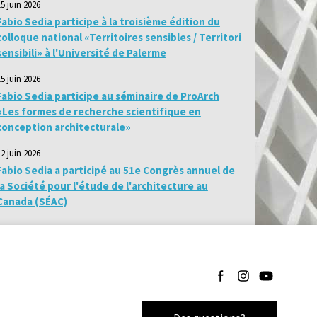
15 juin 2026
Fabio Sedia participe à la troisième édition du
colloque national «Territoires sensibles / Territori
sensibili» à l'Université de Palerme
15 juin 2026
Fabio Sedia participe au séminaire de ProArch
«Les formes de recherche scientifique en
conception architecturale»
12 juin 2026
Fabio Sedia a participé au 51e Congrès annuel de
la Société pour l'étude de l'architecture au
Canada (SÉAC)
Suivez-nous sur Facebo
Suivez-nous sur I
Suivez-nous 