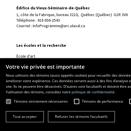
Édifice du Vieux-Séminaire-de-Québec
1, côte de la Fabrique, bureau 3210, 
Québec (Québec)  G1R 3V6
Téléphone : 
418 656-2543
Courriel :
InfoProgramme@arc.ulaval.ca
Les écoles et la recherche
École d’art
École supérieure d’aménagement du territoire et de développem
Votre vie privée est importante
École de design
Nous utilisons des témoins (aussi appelés
cookies
) pour recueillir des donné
Centre de recherche en aménagement et développement
améliorer votre expérience. Ces données servent aussi à des fins d’analyse e
site. Ils ne peuvent être désactivés. D’autres sont facultatifs et doivent être
l’utilisation des témoins, consultez notre
politique de confidentialité.
Témoins strictement nécessaires
Témoins de performance
Tout accepter
Refuser les témoins facultatifs