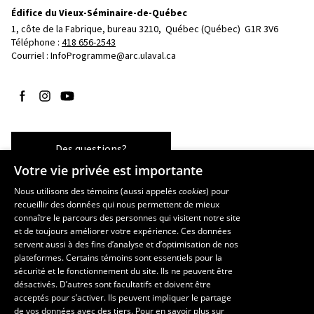
Édifice du Vieux-Séminaire-de-Québec
1, côte de la Fabrique, bureau 3210, 
Québec (Québec)  G1R 3V6
Téléphone : 
418 656-2543
Courriel :
InfoProgramme@arc.ulaval.ca
Suivez-nous sur Facebook
Suivez-nous sur Instagram
Suivez-nous sur YouTube
Des questions?
Votre vie privée est importante
Nous utilisons des témoins (aussi appelés
cookies
) pour
recueillir des données qui nous permettent de mieux
Les écoles et la recherche
connaître le parcours des personnes qui visitent notre site
École d’art
et de toujours améliorer votre expérience. Ces données
servent aussi à des fins d’analyse et d’optimisation de nos
École supérieure d’aménagement du territoire et de développement
plateformes. Certains témoins sont essentiels pour la
régional
sécurité et le fonctionnement du site. Ils ne peuvent être
École de design
désactivés. D’autres sont facultatifs et doivent être
Centre de recherche en aménagement et développement
acceptés pour s’activer. Ils peuvent impliquer le partage
de vos données avec des tiers. Pour en savoir plus sur